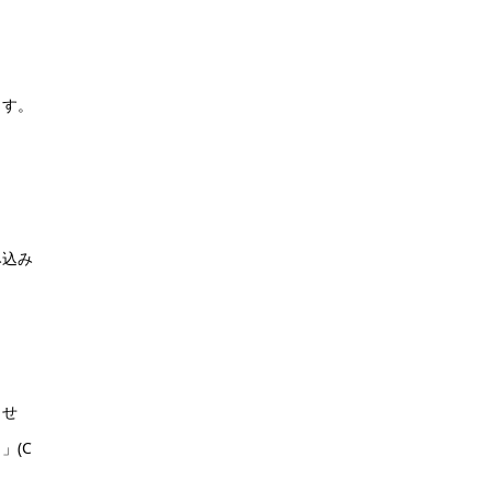
ます。
み込み
ませ
」(C