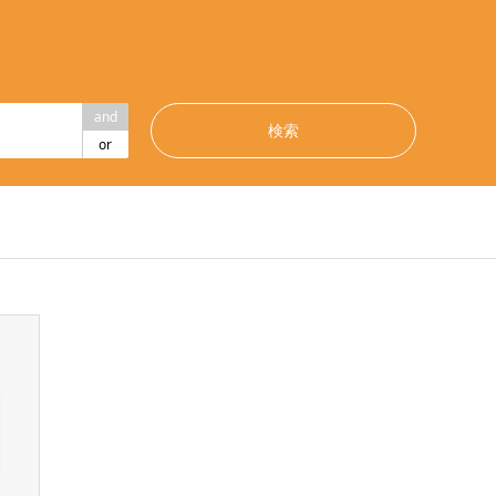
and
or