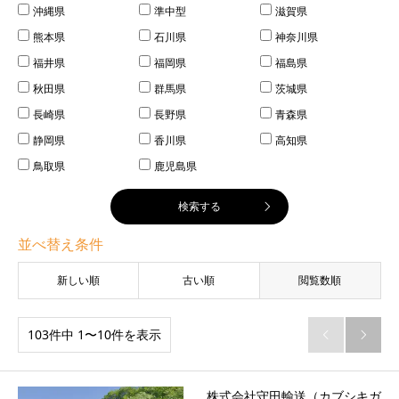
沖縄県
準中型
滋賀県
熊本県
石川県
神奈川県
福井県
福岡県
福島県
秋田県
群馬県
茨城県
長崎県
長野県
青森県
静岡県
香川県
高知県
鳥取県
鹿児島県
並べ替え条件
新しい順
古い順
閲覧数順
103件中 1〜10件を表示


株式会社守田輸送（カブシキガ