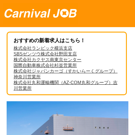
おすすめの新着求人はこちら！
株式会社ランビック横浜支店
SBSゼンツウ株式会社野田支店
株式会社カクヤス南東京センター
国際自動車株式会社杉並営業所
株式会社ジャパンカーゴ（すかいらーくグループ）
神奈川営業所
株式会社丸和運輸機関（AZ-COM丸和グループ）吉
川営業所