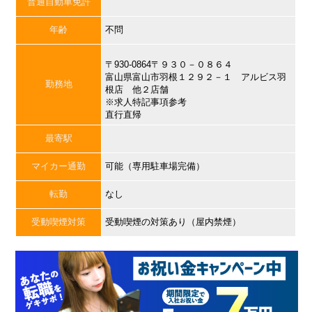
普通自動車免許
年齢
不問
〒930-0864〒９３０－０８６４
富山県富山市羽根１２９２－１ アルビス羽
勤務地
根店 他２店舗
※求人特記事項参考
直行直帰
最寄駅
マイカー通勤
可能（専用駐車場完備）
転勤
なし
受動喫煙対策
受動喫煙の対策あり（屋内禁煙）