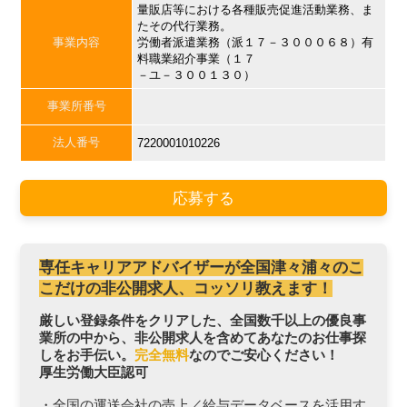
量販店等における各種販売促進活動業務、ま
たその代行業務。
事業内容
労働者派遣業務（派１７－３０００６８）有
料職業紹介事業（１７
－ユ－３００１３０）
事業所番号
法人番号
7220001010226
応募する
専任キャリアアドバイザーが全国津々浦々のこ
こだけの非公開求人、コッソリ教えます！
厳しい登録条件をクリアした、全国数千以上の優良事
業所の中から、非公開求人を含めてあなたのお仕事探
しをお手伝い。
完全無料
なのでご安心ください！
厚生労働大臣認可
・全国の運送会社の売上／給与データベースを活用す