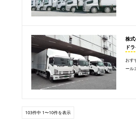
株式
ドラ
おす
ール
103件中 1〜10件を表示