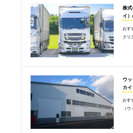
株式
イ）
おす
クリ
ウッ
カイ
おす
（ウ