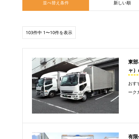
並べ替え条件
新しい順
103件中 1〜10件を表示
東部
ャ）
おす
ーク
有限