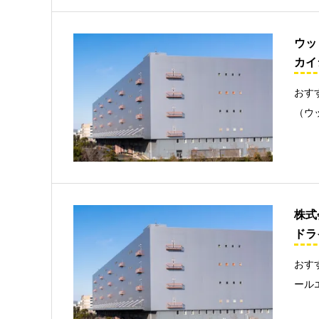
ウッ
カイ
おす
（ウ
株式
ドラ
おす
ール