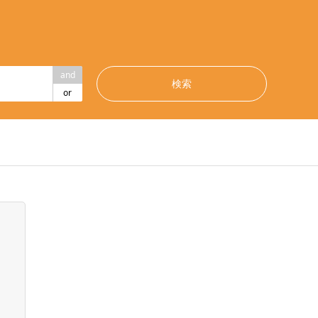
and
or