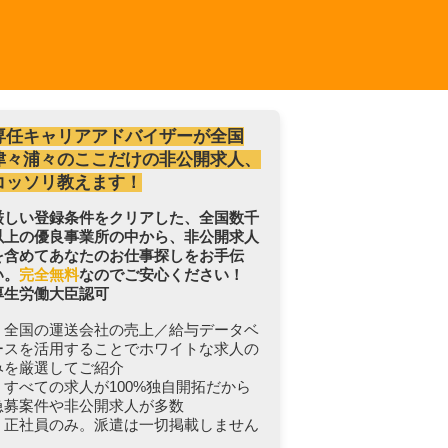
専任キャリアアドバイザーが全国
津々浦々のここだけの非公開求人、
コッソリ教えます！
厳しい登録条件をクリアした、全国数千
以上の優良事業所の中から、非公開求人
を含めてあなたのお仕事探しをお手伝
い。
完全無料
なのでご安心ください！
厚生労働大臣認可
・全国の運送会社の売上／給与データベ
ースを活用することでホワイトな求人の
みを厳選してご紹介
・すべての求人が100%独自開拓だから
急募案件や非公開求人が多数
・正社員のみ。派遣は一切掲載しません