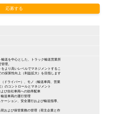
応募する
ト輸送を中心とした、トラック輸送営業所
営管理。
トをより高いレベルでマネジメントするこ
での採算性向上（利益拡大）を目指します
ト（ドライバー）、モノ（輸送車両、営業
）のコントロールとマネジメント
および自社車両への効率配車
と輸送車両の運行管理
ニケーション、安全運行および輸送指導、
出荷および保管業務の管理（荷主企業と作