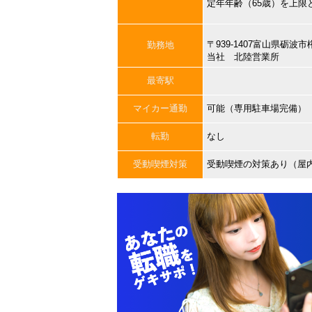
定年年齢（65歳）を上限
〒939-1407富山県砺波
勤務地
当社 北陸営業所
最寄駅
マイカー通勤
可能（専用駐車場完備）
転勤
なし
受動喫煙対策
受動喫煙の対策あり（屋