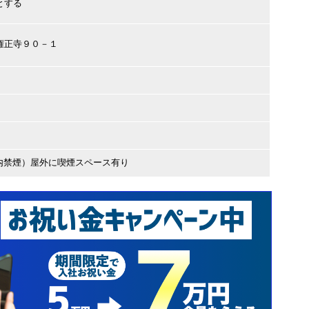
とする
市権正寺９０－１
内禁煙）屋外に喫煙スペース有り