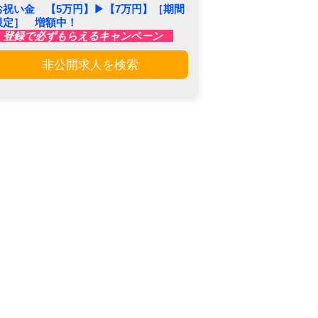
お祝い金 【5万円】▶︎【7万円】［期間
限定］ 増額中！
登録で必ずもらえるキャンペーン
非公開求人を検索