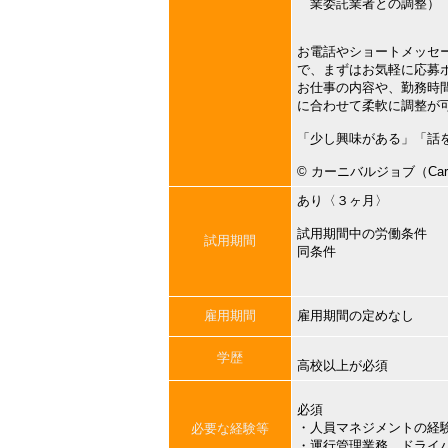
業委託業者との調整）
お電話やショートメッセ
で、まずはお気軽に応募
お仕事の内容や、勤務時
に合わせて柔軟に調整が
「少し興味がある」「話
©︎ カーニバルジョブ（Carni
あり〈３ヶ月〉
試用期間中の労働条件
試用期間
同条件
雇用期間
雇用期間の定めなし
学歴
高校以上が必須
必須
・人員マネジメントの経
必要な経験等
・運行管理業務、ドライ