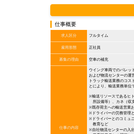
仕事概要
求人区分
フルタイム
雇用形態
正社員
募集の理由
空車の補充
ウイング車両でのパレッ
および物流センターの運
トラック輸送業務のコス
とにより、輸送業務単位
※輸送リソースであるヒ
所設備等）、カネ（収支
※既存荷主への輸送営業
※ドライバーの労務管理
※ドライバーとのコミュ
教育など
仕事の内容
※自社物流センターの入