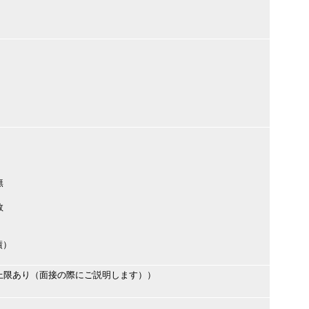
無
数
績）
上限あり（面接の際にご説明します））