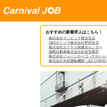
おすすめの新着求人はこちら！
株式会社ランビック横浜支店
SBSゼンツウ株式会社野田支店
株式会社カクヤス南東京センター
国際自動車株式会社杉並営業所
株式会社ジャパンカーゴ（すかいら
株式会社丸和運輸機関（AZ-COM