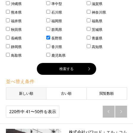
沖縄県
準中型
滋賀県
熊本県
石川県
神奈川県
福井県
福岡県
福島県
秋田県
群馬県
茨城県
長崎県
長野県
青森県
静岡県
香川県
高知県
鳥取県
鹿児島県
並べ替え条件
新しい順
古い順
閲覧数順
220件中 41〜50件を表示


株式会社パワード・エル・コム