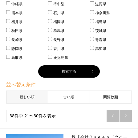
沖縄県
準中型
滋賀県
熊本県
石川県
神奈川県
福井県
福岡県
福島県
秋田県
群馬県
茨城県
長崎県
長野県
青森県
静岡県
香川県
高知県
鳥取県
鹿児島県
並べ替え条件
新しい順
古い順
閲覧数順
38件中 21〜30件を表示


株式会社Ｑｕｅｅｎ（クイー