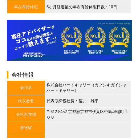
年次有給休暇
6ヶ月経過後の年次有給休暇日数：10日
会社情報
株式会社ハートキャリー（カブシキガイシャ
会社名
ハートキャリー）
代表者名
代表取締役社長：荒井 雄平
〒612-8452 京都府京都市伏見区中島堀端町１
会社所在地
０８
最寄駅