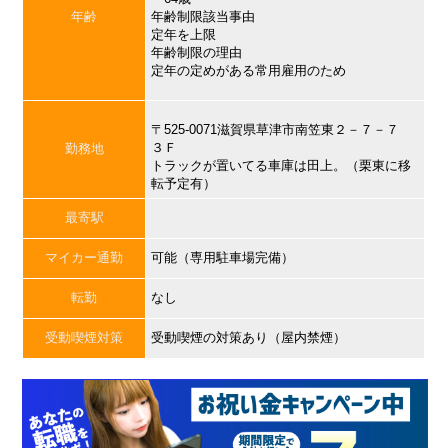
年齢
年齢制限該当事由
定年を上限
年齢制限の理由
定年の定めがある常用雇用のため
〒525-0071滋賀県草津市南笠東２－７－７
３Ｆ
勤務地
トラックが置いてる車庫は田上。（栗東に移
転予定有）
最寄駅
マイカー通勤
可能（専用駐車場完備）
転勤
なし
受動喫煙対策
受動喫煙の対策あり（屋内禁煙）