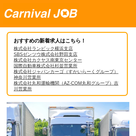
おすすめの新着求人はこちら！
株式会社ランビック横浜支店
SBSゼンツウ株式会社野田支店
株式会社カクヤス南東京センター
国際自動車株式会社杉並営業所
株式会社ジャパンカーゴ（すかいらーくグループ）
神奈川営業所
株式会社丸和運輸機関（AZ-COM丸和グループ）吉
川営業所