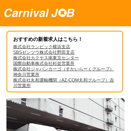
おすすめの新着求人はこちら！
株式会社ランビック横浜支店
SBSゼンツウ株式会社野田支店
株式会社カクヤス南東京センター
国際自動車株式会社杉並営業所
株式会社ジャパンカーゴ（すかいらーくグループ）
神奈川営業所
株式会社丸和運輸機関（AZ-COM丸和グループ）吉
川営業所