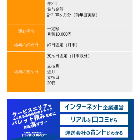
年2回
賞与金額
計2.00ヶ月分（前年度実績）
一定額
通勤手当
月額10,000円
給与の締め日
締日固定（月末）
支払日固定（月末以外）
支払月
給与の支払日
翌月
支払日
20日