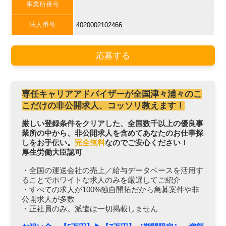
事業所番号
法人番号
4020002102466
応募する
専任キャリアアドバイザーが全国津々浦々のこ
こだけの非公開求人、コッソリ教えます！
厳しい登録条件をクリアした、全国数千以上の優良事
業所の中から、非公開求人を含めてあなたのお仕事探
しをお手伝い。
完全無料
なのでご安心ください！
厚生労働大臣認可
・全国の運送会社の売上／給与データベースを活用す
ることでホワイトな求人のみを厳選してご紹介
・すべての求人が100%独自開拓だから急募案件や非
公開求人が多数
・正社員のみ。派遣は一切掲載しません