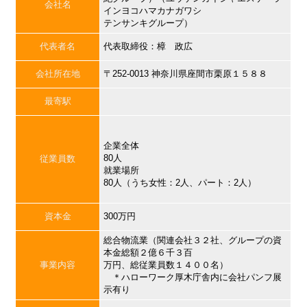
会社名
インヨコハマカナガワシ
テンサンキグループ）
代表者名
代表取締役：樟 政広
会社所在地
〒252-0013 神奈川県座間市栗原１５８８
最寄駅
企業全体
80人
従業員数
就業場所
80人（うち女性：2人、パート：2人）
資本金
300万円
総合物流業（関連会社３２社、グループの資
本金総額２億６千３百
事業内容
万円、総従業員数１４００名）
＊ハローワーク厚木庁舎内に会社パンフ展
示有り