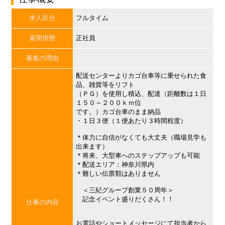
求人区分
フルタイム
雇用形態
正社員
募集の理由
配送センターよりカゴ台車等に乗せられた食
品、雑貨等をリフト
（ＰＧ）を使用し積込、配達（距離数は１日
１５０～２００ｋｍ位
です。）カゴ台車のまま納品
・１日３便（１便あたり３時間程度）
＊体力に自信がなくても大丈夫（職場見学も
出来ます）
＊将来、大型車へのステップアップも可能
＊配送エリア：神奈川県内
＊難しい伝票類はありません
＜三紀グループ創業５０周年＞
記念イベント盛りだくさん！！
仕事の内容
お電話やショートメッセージにて担当者から