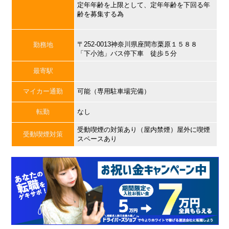
定年年齢を上限として、定年年齢を下回る年
齢を募集する為
〒252-0013神奈川県座間市栗原１５８８
勤務地
「下小池」バス停下車 徒歩５分
最寄駅
マイカー通勤
可能（専用駐車場完備）
転勤
なし
受動喫煙の対策あり（屋内禁煙）屋外に喫煙
受動喫煙対策
スペースあり