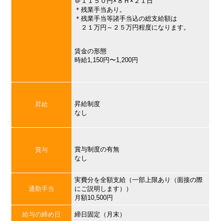
＠１１５０円×８Ｈ×２１日
＊残業手当あり。
＊残業手当等諸手当込の総支給額は
２１万円～２５万円程度になります。
賃金の形態
時給1,150円〜1,200円
昇給制度
昇給
なし
賞与制度の有無
賞与
なし
実費分を全額支給（一部上限あり（面接の際
通勤手当
にご説明します））
月額10,500円
給与の締め日
締日固定（月末）