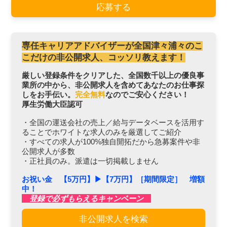
応募する
専任キャリアアドバイザーが全国津々浦々のこ
こだけの非公開求人、コッソリ教えます！
厳しい登録条件をクリアした、全国数千以上の優良事
業所の中から、非公開求人を含めてあなたのお仕事探
しをお手伝い。
完全無料
なのでご安心ください！
厚生労働大臣認可
・全国の運送会社の売上／給与データベースを活用す
ることでホワイトな求人のみを厳選してご紹介
・すべての求人が100%独自開拓だから急募案件や非
公開求人が多数
・正社員のみ。派遣は一切掲載しません
お祝い金 【5万円】▶︎【7万円】［期間限定］ 増額
中！
登録で必ずもらえるキャンペーン
非公開求人を検索