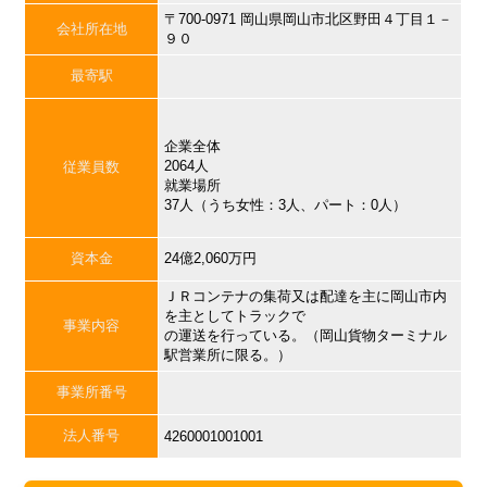
〒700-0971 岡山県岡山市北区野田４丁目１－
会社所在地
９０
最寄駅
企業全体
2064人
従業員数
就業場所
37人（うち女性：3人、パート：0人）
資本金
24億2,060万円
ＪＲコンテナの集荷又は配達を主に岡山市内
を主としてトラックで
事業内容
の運送を行っている。（岡山貨物ターミナル
駅営業所に限る。）
事業所番号
法人番号
4260001001001