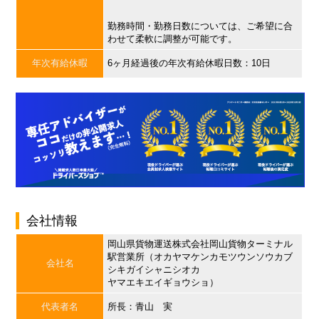
勤務時間・勤務日数については、ご希望に合
わせて柔軟に調整が可能です。
年次有給休暇
6ヶ月経過後の年次有給休暇日数：10日
会社情報
岡山県貨物運送株式会社岡山貨物ターミナル
駅営業所（オカヤマケンカモツウンソウカブ
会社名
シキガイシャニシオカ
ヤマエキエイギョウショ）
代表者名
所長：青山 実