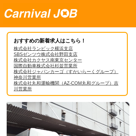
おすすめの新着求人はこちら！
株式会社ランビック横浜支店
SBSゼンツウ株式会社野田支店
株式会社カクヤス南東京センター
国際自動車株式会社杉並営業所
株式会社ジャパンカーゴ（すかいらーくグループ）
神奈川営業所
株式会社丸和運輸機関（AZ-COM丸和グループ）吉
川営業所