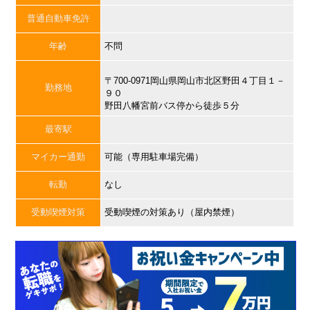
普通自動車免許
年齢
不問
〒700-0971岡山県岡山市北区野田４丁目１－
勤務地
９０
野田八幡宮前バス停から徒歩５分
最寄駅
マイカー通勤
可能（専用駐車場完備）
転勤
なし
受動喫煙対策
受動喫煙の対策あり（屋内禁煙）