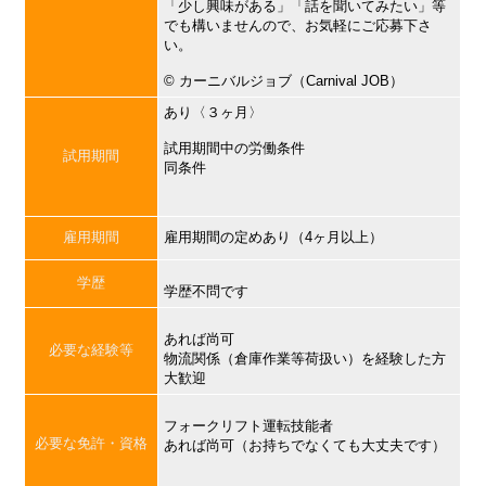
「少し興味がある」「話を聞いてみたい」等
でも構いませんので、お気軽にご応募下さ
い。
©︎ カーニバルジョブ（Carnival JOB）
あり〈３ヶ月〉
試用期間中の労働条件
試用期間
同条件
雇用期間
雇用期間の定めあり（4ヶ月以上）
学歴
学歴不問です
あれば尚可
必要な経験等
物流関係（倉庫作業等荷扱い）を経験した方
大歓迎
フォークリフト運転技能者
必要な免許・資格
あれば尚可（お持ちでなくても大丈夫です）