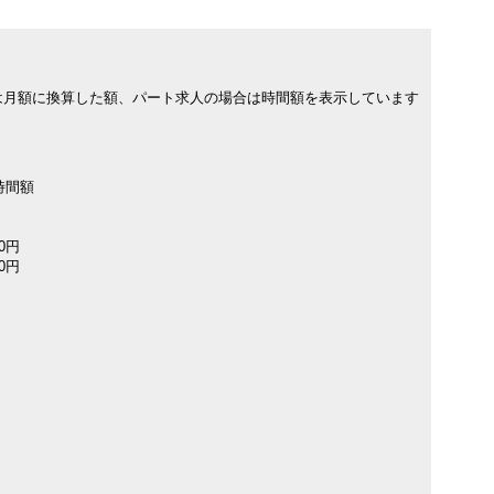
は月額に換算した額、パート求人の場合は時間額を表示しています
時間額
00円
00円