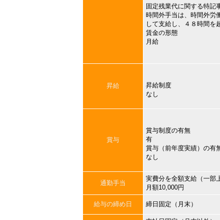
固定残業代に関する特記
時間外手当は、時間外労
して支給し、４８時間を
賃金の形態
月給
昇給制度
昇給
なし
賞与制度の有無
有
賞与
賞与（前年度実績）の有
なし
実費分を全額支給（一部
通勤手当
月額10,000円
給与の締め日
締日固定（月末）