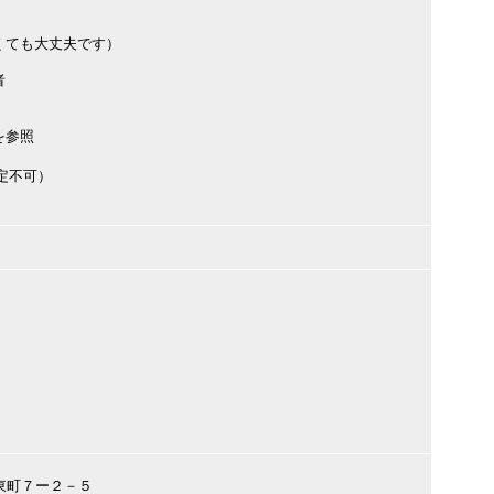
くても大丈夫です）
者
を参照
定不可）
市東町７ー２－５