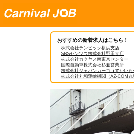
おすすめの新着求人はこちら！
株式会社ランビック横浜支店
SBSゼンツウ株式会社野田支店
株式会社カクヤス南東京センター
国際自動車株式会社杉並営業所
株式会社ジャパンカーゴ（すかいら
株式会社丸和運輸機関（AZ-COM