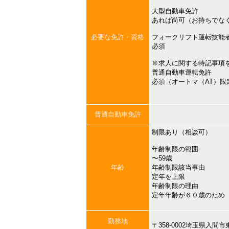
大型自動車免許
あれば尚可（お持ちでな
必要な免許・資格
フォークリフト運転技能
必須
※求人に関する特記事項
普通自動車運転免許
必須（オートマ（AT）限
普通自動車免許
制限あり（相談可）
年齢制限の範囲
〜59歳
年齢
年齢制限該当事由
定年を上限
年齢制限の理由
定年年齢が６０歳のため
勤務地
〒358-0002埼玉県入間