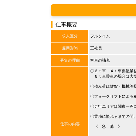
仕事概要
求人区分
フルタイム
雇用形態
正社員
募集の理由
空車の補充
〇６ｔ車・４ｔ車集配業
６ｔ車乗車の場合は大
〇積み荷は雑貨・機械等
〇フォークリフトによる
〇走行エリアは関東一円
〇業務に慣れるまでの間
仕事の内容
《 急 募 》