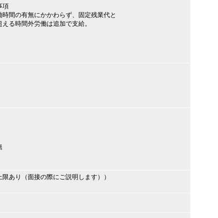
事項
働時間の有無にかかわらず、固定残業代と
超える時間外労働は追加で支給。
無
上限あり（面接の際にご説明します））