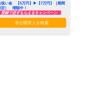
お祝い金 【5万円】▶︎【7万円】［期間
限定］ 増額中！
登録で必ずもらえるキャンペーン
非公開求人を検索