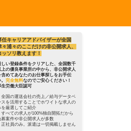
専任キャリアアドバイザーが全国
津々浦々のここだけの非公開求人、
コッソリ教えます！
厳しい登録条件をクリアした、全国数千
以上の優良事業所の中から、非公開求人
を含めてあなたのお仕事探しをお手伝
い。
完全無料
なのでご安心ください！
厚生労働大臣認可
・全国の運送会社の売上／給与データベ
ースを活用することでホワイトな求人の
みを厳選してご紹介
・すべての求人が100%独自開拓だから
急募案件や非公開求人が多数
・正社員のみ。派遣は一切掲載しません