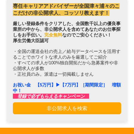
専任キャリアアドバイザーが全国津々浦々のこ
こだけの非公開求人、コッソリ教えます！
厳しい登録条件をクリアした、全国数千以上の優良事
業所の中から、非公開求人を含めてあなたのお仕事探
しをお手伝い。
完全無料
なのでご安心ください！
厚生労働大臣認可
・全国の運送会社の売上／給与データベースを活用す
ることでホワイトな求人のみを厳選してご紹介
・すべての求人が100%独自開拓だから急募案件や非
公開求人が多数
・正社員のみ。派遣は一切掲載しません
お祝い金 【5万円】▶︎【7万円】［期間限定］ 増額
中！
登録で必ずもらえるキャンペーン
非公開求人を検索