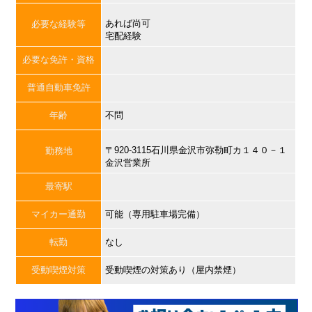
あれば尚可
必要な経験等
宅配経験
必要な免許・資格
普通自動車免許
年齢
不問
〒920-3115石川県金沢市弥勒町カ１４０－１
勤務地
金沢営業所
最寄駅
マイカー通勤
可能（専用駐車場完備）
転勤
なし
受動喫煙対策
受動喫煙の対策あり（屋内禁煙）