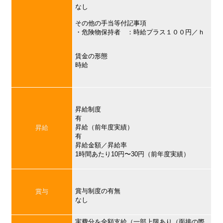
なし
その他の手当等付記事項
・危険物保持者 ：時給プラス１００円／ｈ
賃金の形態
時給
昇給制度
有
昇給（前年度実績）
昇給
有
昇給金額／昇給率
1時間あたり10円〜30円（前年度実績）
賞与制度の有無
賞与
なし
実費分を全額支給（一部上限あり（面接の際