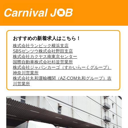
おすすめの新着求人はこちら！
株式会社ランビック横浜支店
SBSゼンツウ株式会社野田支店
株式会社カクヤス南東京センター
国際自動車株式会社杉並営業所
株式会社ジャパンカーゴ（すかいらーくグループ）
神奈川営業所
株式会社丸和運輸機関（AZ-COM丸和グループ）吉
川営業所