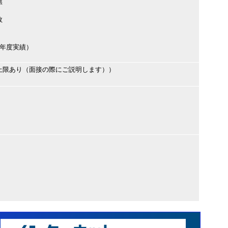
無
数
（前年度実績）
上限あり（面接の際にご説明します））