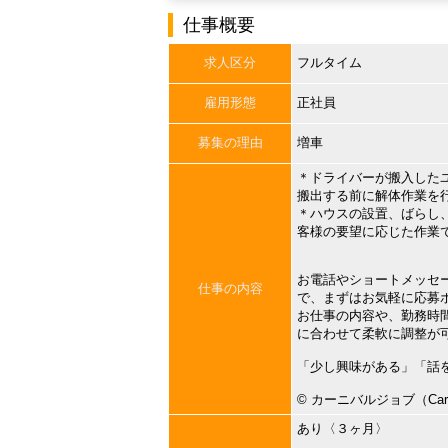
仕事概要
求人区分
フルタイム
雇用形態
正社員
募集の理由
増車
＊ドライバーが搬入した
搬出する前に解体作業を
＊ハウスの設置、ばらし
客様の要望に応じた作業
お電話やショートメッセ
仕事の内容
で、まずはお気軽に応募
お仕事の内容や、勤務時
に合わせて柔軟に調整が
「少し興味がある」「話
©︎ カーニバルジョブ（Carni
あり〈３ヶ月〉