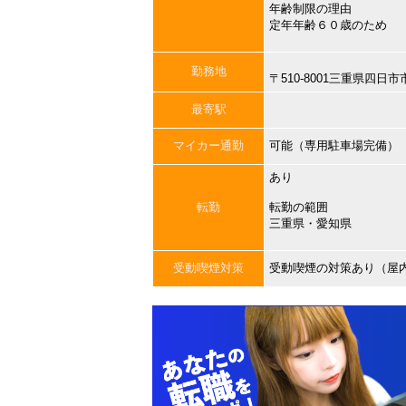
年齢制限の理由
定年年齢６０歳のため
勤務地
〒510-8001三重県四
最寄駅
マイカー通勤
可能（専用駐車場完備）
あり
転勤
転勤の範囲
三重県・愛知県
受動喫煙対策
受動喫煙の対策あり（屋