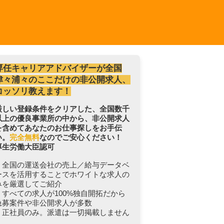
専任キャリアアドバイザーが全国
津々浦々のここだけの非公開求人、
コッソリ教えます！
厳しい登録条件をクリアした、全国数千
以上の優良事業所の中から、非公開求人
を含めてあなたのお仕事探しをお手伝
い。
完全無料
なのでご安心ください！
厚生労働大臣認可
・全国の運送会社の売上／給与データベ
ースを活用することでホワイトな求人の
みを厳選してご紹介
・すべての求人が100%独自開拓だから
急募案件や非公開求人が多数
・正社員のみ。派遣は一切掲載しません