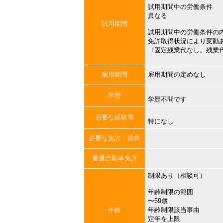
試用期間中の労働条件
異なる
試用期間
試用期間中の労働条件の
免許取得状況により変動
〈固定残業代なし。残業
雇用期間
雇用期間の定めなし
学歴
学歴不問です
必要な経験等
特になし
必要な免許・資格
普通自動車免許
制限あり（相談可）
年齢制限の範囲
〜59歳
年齢
年齢制限該当事由
定年を上限