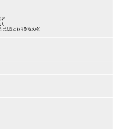
内容
あり
代は法定どおり別途支給〉