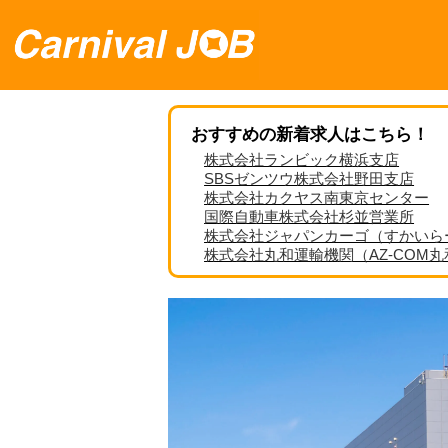
おすすめの新着求人はこちら！
株式会社ランビック横浜支店
SBSゼンツウ株式会社野田支店
株式会社カクヤス南東京センター
国際自動車株式会社杉並営業所
株式会社ジャパンカーゴ（すかいら
株式会社丸和運輸機関（AZ-COM