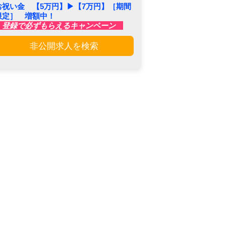
お祝い金 【5万円】▶︎【7万円】［期間
限定］ 増額中！
登録で必ずもらえるキャンペーン
非公開求人を検索