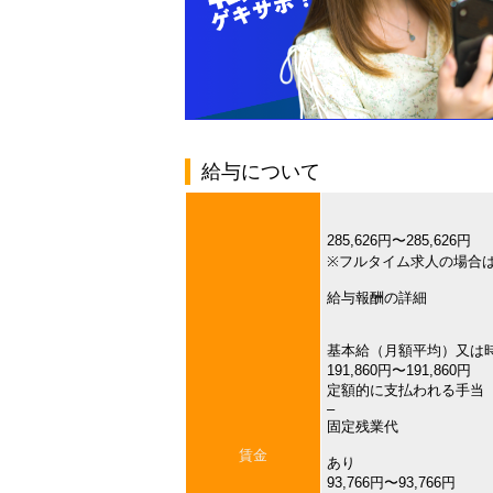
給与について
285,626円〜285,626円
※フルタイム求人の場合
給与報酬の詳細
基本給（月額平均）又は
191,860円〜191,860円
定額的に支払われる手当
–
固定残業代
賃金
あり
93,766円〜93,766円