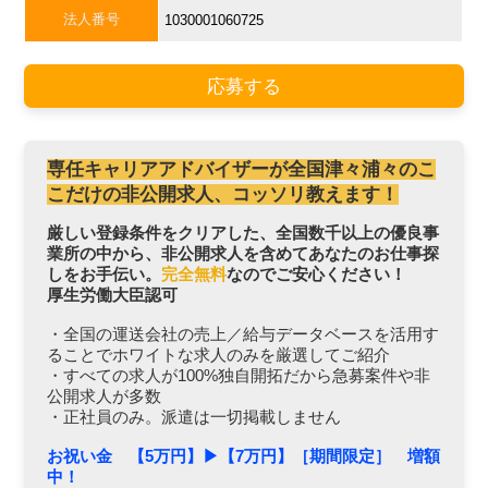
法人番号
1030001060725
応募する
専任キャリアアドバイザーが全国津々浦々のこ
こだけの非公開求人、コッソリ教えます！
厳しい登録条件をクリアした、全国数千以上の優良事
業所の中から、非公開求人を含めてあなたのお仕事探
しをお手伝い。
完全無料
なのでご安心ください！
厚生労働大臣認可
・全国の運送会社の売上／給与データベースを活用す
ることでホワイトな求人のみを厳選してご紹介
・すべての求人が100%独自開拓だから急募案件や非
公開求人が多数
・正社員のみ。派遣は一切掲載しません
お祝い金 【5万円】▶︎【7万円】［期間限定］ 増額
中！