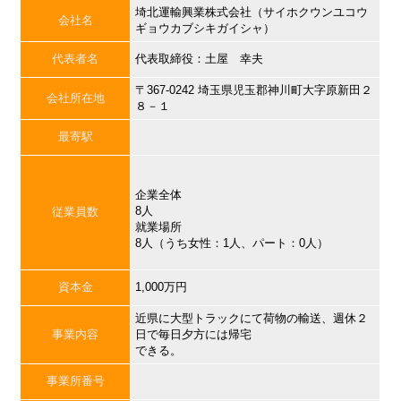
埼北運輸興業株式会社（サイホクウンユコウ
会社名
ギョウカブシキガイシャ）
代表者名
代表取締役：土屋 幸夫
〒367-0242 埼玉県児玉郡神川町大字原新田２
会社所在地
８－１
最寄駅
企業全体
8人
従業員数
就業場所
8人（うち女性：1人、パート：0人）
資本金
1,000万円
近県に大型トラックにて荷物の輸送、週休２
事業内容
日で毎日夕方には帰宅
できる。
事業所番号