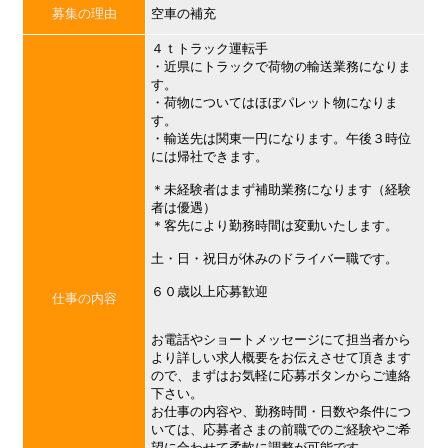
募集の理由
空車の補充
４ｔトラック運転手
・近県にトラックで荷物の輸送業務になりま
す。
・荷物についてはほぼパレット物になりま
す。
・輸送先は関東一円になります。午後３時位
には帰社できます。
＊未経験者はまず補助業務になります（経験
者は優遇）
＊客先により勤務時間は変動いたします。
土・日・祝日が休みのドライバー職です。
６０歳以上応募歓迎
仕事の内容
お電話やショートメッセージにて担当者から
より詳しい求人概要をお伝えさせて頂きます
ので、まずはお気軽に応募ボタンからご連絡
下さい。
お仕事の内容や、勤務時間・日数や条件につ
いては、応募者さまの前職でのご経験やご希
望に合わせて柔軟に調整が可能です。