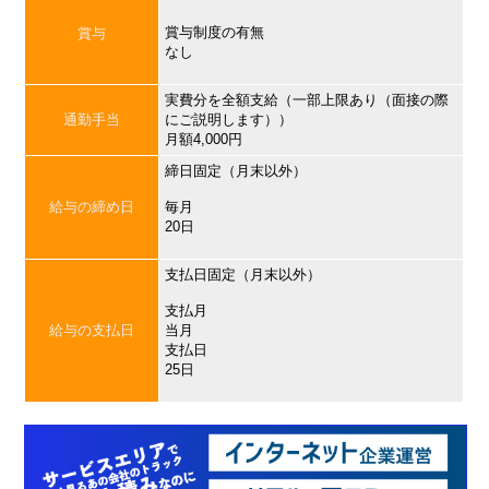
賞与制度の有無
賞与
なし
実費分を全額支給（一部上限あり（面接の際
通勤手当
にご説明します））
月額4,000円
締日固定（月末以外）
給与の締め日
毎月
20日
支払日固定（月末以外）
支払月
給与の支払日
当月
支払日
25日