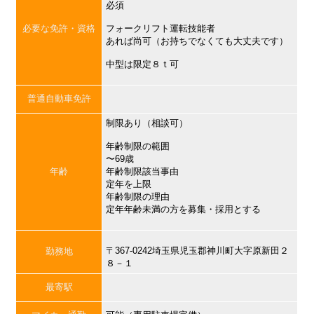
必須
必要な免許・資格
フォークリフト運転技能者
あれば尚可（お持ちでなくても大丈夫です）
中型は限定８ｔ可
普通自動車免許
制限あり（相談可）
年齢制限の範囲
〜69歳
年齢
年齢制限該当事由
定年を上限
年齢制限の理由
定年年齢未満の方を募集・採用とする
〒367-0242埼玉県児玉郡神川町大字原新田２
勤務地
８－１
最寄駅