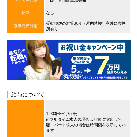
マイカー通勤
可能（専用駐車場完備）
転勤
なし
受動喫煙の対策あり（屋内禁煙）室外に喫煙
受動喫煙対策
所有り
給与について
1,000円〜1,250円
※フルタイム求人の場合は月額に換算した
額、パート求人の場合は時間額を表示してい
ます