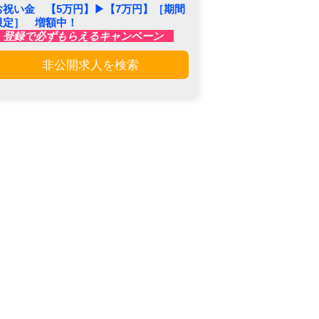
お祝い金 【5万円】▶︎【7万円】［期間
限定］ 増額中！
登録で必ずもらえるキャンペーン
非公開求人を検索