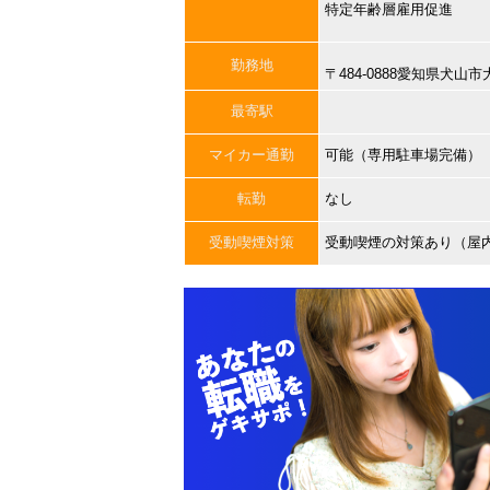
特定年齢層雇用促進
勤務地
〒484-0888愛知県犬
最寄駅
マイカー通勤
可能（専用駐車場完備）
転勤
なし
受動喫煙対策
受動喫煙の対策あり（屋