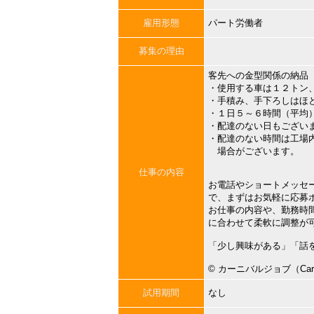
雇用形態
パート労働者
募集の理由
客先への金型関係の納品
・使用する車は１２トン
・手積み、手下ろしはほ
・１日５～６時間（平均
・配達のない日もござい
・配達のない時間は工場
場合がございます。
仕事の内容
お電話やショートメッセ
で、まずはお気軽に応募
お仕事の内容や、勤務時
に合わせて柔軟に調整が
「少し興味がある」「話
©︎ カーニバルジョブ（Carni
試用期間
なし