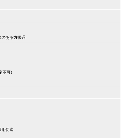
験のある方優遇
定不可）
雇用促進