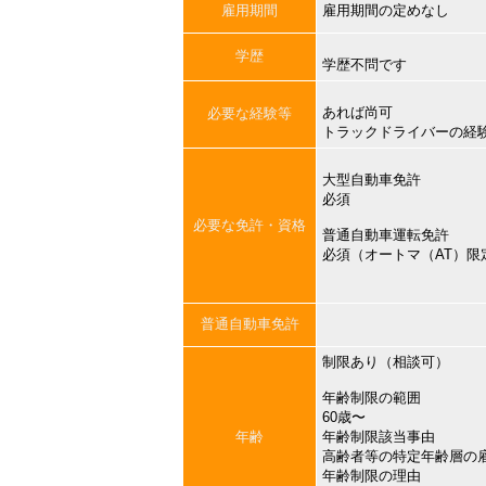
雇用期間
雇用期間の定めなし
学歴
学歴不問です
あれば尚可
必要な経験等
トラックドライバーの経
大型自動車免許
必須
必要な免許・資格
普通自動車運転免許
必須（オートマ（AT）限
普通自動車免許
制限あり（相談可）
年齢制限の範囲
60歳〜
年齢
年齢制限該当事由
高齢者等の特定年齢層の
年齢制限の理由