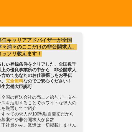
専任キャリアアドバイザーが全国
津々浦々のここだけの非公開求人、
コッソリ教えます！
厳しい登録条件をクリアした、全国数千
以上の優良事業所の中から、非公開求人
を含めてあなたのお仕事探しをお手伝
い。
完全無料
なのでご安心ください！
厚生労働大臣認可
・全国の運送会社の売上／給与データベ
ースを活用することでホワイトな求人の
みを厳選してご紹介
・すべての求人が100%独自開拓だから
急募案件や非公開求人が多数
・正社員のみ。派遣は一切掲載しません