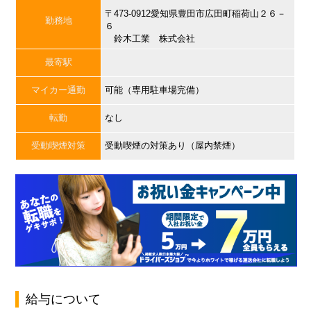
〒473-0912愛知県豊田市広田町稲荷山２６－
勤務地
６
鈴木工業 株式会社
最寄駅
マイカー通勤
可能（専用駐車場完備）
転勤
なし
受動喫煙対策
受動喫煙の対策あり（屋内禁煙）
給与について