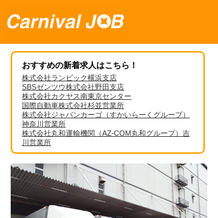
おすすめの新着求人はこちら！
株式会社ランビック横浜支店
SBSゼンツウ株式会社野田支店
株式会社カクヤス南東京センター
国際自動車株式会社杉並営業所
株式会社ジャパンカーゴ（すかいらーくグループ）
神奈川営業所
株式会社丸和運輸機関（AZ-COM丸和グループ）吉
川営業所