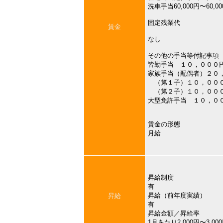
洗車手当60,000円〜60,0
固定残業代
賃金
なし
その他の手当等付記事項
皆勤手当 １０，０００
家族手当（配偶者）２０
（第１子）１０，００
（第２子）１０，００
大型免許手当 １０，０
賃金の形態
月給
昇給制度
有
昇給（前年度実績）
昇給
有
昇給金額／昇給率
1月あたり2,000円〜3,