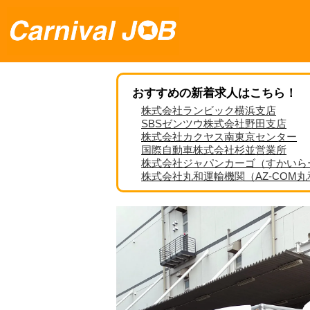
おすすめの新着求人はこちら！
株式会社ランビック横浜支店
SBSゼンツウ株式会社野田支店
株式会社カクヤス南東京センター
国際自動車株式会社杉並営業所
株式会社ジャパンカーゴ（すかいら
株式会社丸和運輸機関（AZ-COM