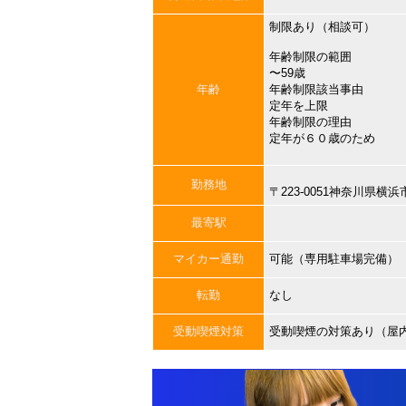
制限あり（相談可）
年齢制限の範囲
〜59歳
年齢
年齢制限該当事由
定年を上限
年齢制限の理由
定年が６０歳のため
勤務地
〒223-0051神奈川県
最寄駅
マイカー通勤
可能（専用駐車場完備）
転勤
なし
受動喫煙対策
受動喫煙の対策あり（屋