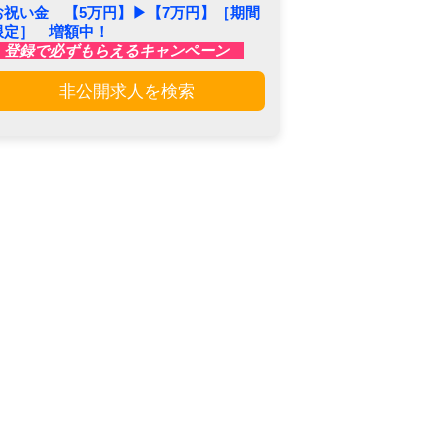
お祝い金 【5万円】▶︎【7万円】［期間
限定］ 増額中！
登録で必ずもらえるキャンペーン
非公開求人を検索