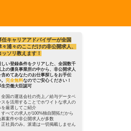
専任キャリアアドバイザーが全国
津々浦々のここだけの非公開求人、
コッソリ教えます！
厳しい登録条件をクリアした、全国数千
以上の優良事業所の中から、非公開求人
を含めてあなたのお仕事探しをお手伝
い。
完全無料
なのでご安心ください！
厚生労働大臣認可
・全国の運送会社の売上／給与データベ
ースを活用することでホワイトな求人の
みを厳選してご紹介
・すべての求人が100%独自開拓だから
急募案件や非公開求人が多数
・正社員のみ。派遣は一切掲載しません