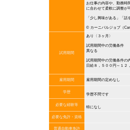
お仕事の内容や、勤務時
に合わせて柔軟に調整が
「少し興味がある」「話
©︎ カーニバルジョブ（Carni
あり〈３ヶ月〉
試用期間中の労働条件
異なる
試用期間
試用期間中の労働条件の
日給８，５００円～１２
雇用期間
雇用期間の定めなし
学歴
学歴不問です
必要な経験等
特になし
必要な免許・資格
普通自動車免許