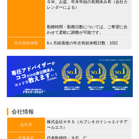
ＧＷ、お盆、年末年始の長期休み有（会社カ
レンダーによる）
勤務時間・勤務日数については、ご希望に合
わせて柔軟に調整が可能です。
年次有給休暇
6ヶ月経過後の年次有給休暇日数：10日
会社情報
株式会社ＨＲＳ（カブシキガイシャエイチア
会社名
ールエス）
代表者名
代表取締役：大石 仁