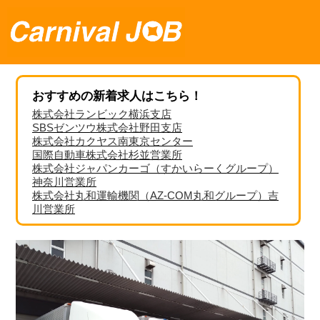
おすすめの新着求人はこちら！
株式会社ランビック横浜支店
SBSゼンツウ株式会社野田支店
株式会社カクヤス南東京センター
国際自動車株式会社杉並営業所
株式会社ジャパンカーゴ（すかいらーくグループ）
神奈川営業所
株式会社丸和運輸機関（AZ-COM丸和グループ）吉
川営業所