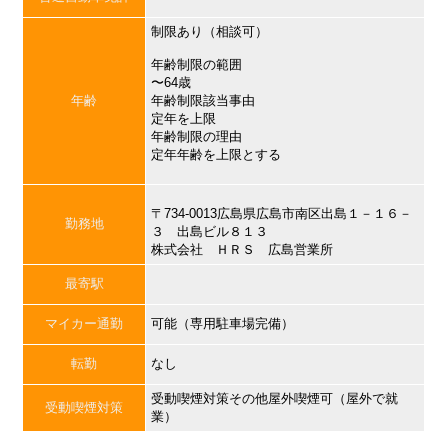
制限あり（相談可）
年齢制限の範囲
〜64歳
年齢
年齢制限該当事由
定年を上限
年齢制限の理由
定年年齢を上限とする
〒734-0013広島県広島市南区出島１－１６－
勤務地
３ 出島ビル８１３
株式会社 ＨＲＳ 広島営業所
最寄駅
マイカー通勤
可能（専用駐車場完備）
転勤
なし
受動喫煙対策その他屋外喫煙可（屋外で就
受動喫煙対策
業）