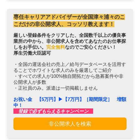
専任キャリアアドバイザーが全国津々浦々のこ
こだけの非公開求人、コッソリ教えます！
厳しい登録条件をクリアした、全国数千以上の優良事
業所の中から、非公開求人を含めてあなたのお仕事探
しをお手伝い。
完全無料
なのでご安心ください！
厚生労働大臣認可
・全国の運送会社の売上／給与データベースを活用す
ることでホワイトな求人のみを厳選してご紹介
・すべての求人が100%独自開拓だから急募案件や非
公開求人が多数
・正社員のみ。派遣は一切掲載しません
お祝い金 【5万円】▶︎【7万円】［期間限定］ 増額
中！
登録で必ずもらえるキャンペーン
非公開求人を検索