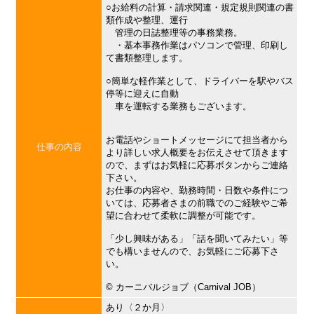
○お給料の計算・請求関連・規定規則関連の書
類作成や整理、運行
管理の日誌整理等の事務業務。
・基本事務作業はパソコンで管理、印刷し
て書類整理します。
○簡単な軽作業として、ドライバーを駅やバス
停等に迎えに自動
車を運転する業務もございます。
お電話やショートメッセージにて担当者から
仕事の内容
より詳しい求人概要をお伝えさせて頂きます
ので、まずはお気軽に応募ボタンからご連絡
下さい。
お仕事の内容や、勤務時間・日数や条件につ
いては、応募者さまの前職でのご経験やご希
望に合わせて柔軟に調整が可能です。
「少し興味がある」「話を聞いてみたい」等
でも構いませんので、お気軽にご応募下さ
い。
©︎ カーニバルジョブ（Carnival JOB）
あり〈２か月〉