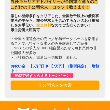
専任キャリアアドバイザーが全国津々浦々のこ
こだけの非公開求人、コッソリ教えます！
厳しい登録条件をクリアした、全国数千以上の優良事
業所の中から、非公開求人を含めてあなたのお仕事探
しをお手伝い。
完全無料
なのでご安心ください！
厚生労働大臣認可
・全国の運送会社の売上／給与データベースを活用す
ることでホワイトな求人のみを厳選してご紹介
・すべての求人が100%独自開拓だから急募案件や非
公開求人が多数
・正社員のみ。派遣は一切掲載しません
お祝い金 【5万円】▶︎【7万円】［期間限定］ 増額
中！
登録で必ずもらえるキャンペーン
非公開求人を検索