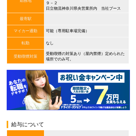
勤務地
９－２
日立物流神奈川県央営業所内 当社ブース
最寄駅
マイカー通勤
可能（専用駐車場完備）
転勤
なし
受動喫煙の対策あり（屋内禁煙）定められた
受動喫煙対策
場所でのみ可。
給与について