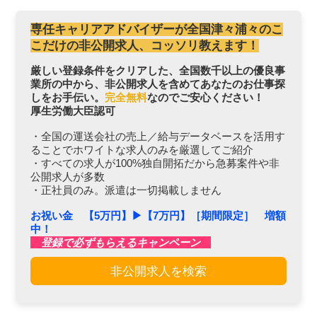
専任キャリアアドバイザーが全国津々浦々のこ
こだけの非公開求人、コッソリ教えます！
厳しい登録条件をクリアした、全国数千以上の優良事
業所の中から、非公開求人を含めてあなたのお仕事探
しをお手伝い。
完全無料
なのでご安心ください！
厚生労働大臣認可
・全国の運送会社の売上／給与データベースを活用す
ることでホワイトな求人のみを厳選してご紹介
・すべての求人が100%独自開拓だから急募案件や非
公開求人が多数
・正社員のみ。派遣は一切掲載しません
お祝い金 【5万円】▶︎【7万円】［期間限定］ 増額
中！
登録で必ずもらえるキャンペーン
非公開求人を検索