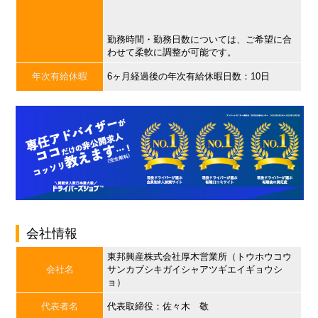
勤務時間・勤務日数については、ご希望に合
わせて柔軟に調整が可能です。
年次有給休暇
6ヶ月経過後の年次有給休暇日数：10日
会社情報
東邦興産株式会社厚木営業所（トウホウコウ
会社名
サンカブシキガイシャアツギエイギョウシ
ョ）
代表者名
代表取締役：佐々木 敬