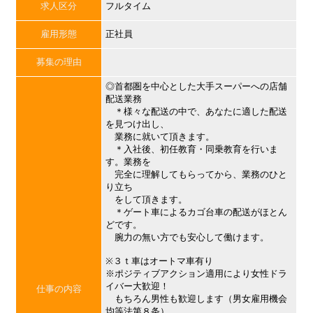
求人区分
フルタイム
雇用形態
正社員
募集の理由
◎首都圏を中心とした大手スーパーへの店舗
配送業務
＊様々な配送の中で、あなたに適した配送
を見つけ出し、
業務に就いて頂きます。
＊入社後、初任教育・同乗教育を行いま
す。業務を
完全に理解してもらってから、業務のひと
り立ち
をして頂きます。
＊ゲート車によるカゴ台車の配送がほとん
どです。
腕力の無い方でも安心して働けます。
※３ｔ車はオートマ車有り
※ポジティブアクション適用により女性ドラ
イバー大歓迎！
仕事の内容
もちろん男性も歓迎します（男女雇用機会
均等法第８条）