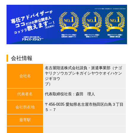
会社情報
名古屋陸送株式会社請負・派遣事業部（ナゴ
ヤリクソウカブシキガイシヤウケオイハケン
会社名
ジギヨウ
ブ）
代表者名
代表取締役社長：森田 理人
〒456-0035 愛知県名古屋市熱田区白鳥３丁目
会社所在地
５－７
最寄駅