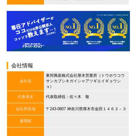
会社情報
東邦興産株式会社厚木営業所（トウホウコウ
会社名
サンカブシキガイシャアツギエイギョウシ
ョ）
代表者名
代表取締役：佐々木 敬
会社所在地
〒243-0807 神奈川県厚木市金田１４６３－３
最寄駅