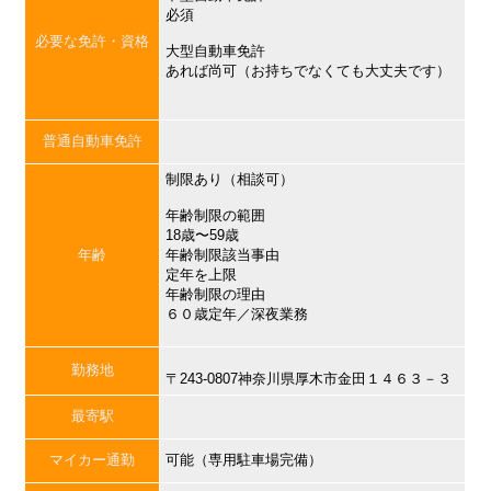
必須
必要な免許・資格
大型自動車免許
あれば尚可（お持ちでなくても大丈夫です）
普通自動車免許
制限あり（相談可）
年齢制限の範囲
18歳〜59歳
年齢
年齢制限該当事由
定年を上限
年齢制限の理由
６０歳定年／深夜業務
勤務地
〒243-0807神奈川県厚木市金田１４６３－３
最寄駅
マイカー通勤
可能（専用駐車場完備）