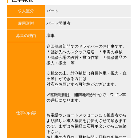
求人区分
パート
雇用形態
パート労働者
募集の理由
増車
巡回健診部門でのドライバーのお仕事です。
＊健診先へのスタッフ送迎 ＊車両の点検
＊健診会場の設営・撤収作業 ＊健診備品の
搬入・搬出 等
※相談の上、計測補助（身長体重・視力・血
圧等）ができる方には
対応をお願いする可能性がございます。
※運転範囲は、湘南地域が中心で、ワゴン車
の運転になります。
仕事の内容
お電話やショートメッセージにて担当者から
より詳しい求人概要をお伝えさせて頂きます
ので、まずはお気軽に応募ボタンからご連絡
下さい。
お仕事の内容や、勤務時間・日数や条件につ