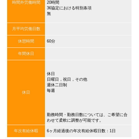
時間外労働時間
20時間
36協定における特別条項
無
月平均労働日数
休憩時間
60分
年間休日
休日
日曜日，祝日，その他
週休二日制
毎週
休日
勤務時間・勤務日数については、ご希望に合
わせて柔軟に調整が可能です。
年次有給休暇
6ヶ月経過後の年次有給休暇日数：1日