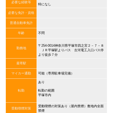
必要な経験等
特になし
必要な免許・資格
普通自動車免許
年齢
不問
〒254-0014神奈川県平塚市四之宮２－７－８
勤務地
ＪＲ平塚駅よりバス 古河電工入口バス停
より徒歩７分
最寄駅
マイカー通勤
可能（専用駐車場完備）
あり
転勤
転勤の範囲
平塚市内
受動喫煙の対策あり（屋内禁煙）敷地内全面
受動喫煙対策
禁煙