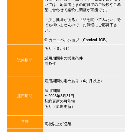
いては、応募者さまの前職でのご経験やご希
望に合わせて柔軟に調整が可能です。
「少し興味がある」「話を聞いてみたい」等
でも構いませんので、お気軽にご応募下さ
い。
©︎ カーニバルジョブ（Carnival JOB）
あり〈３か月〉
試用期間中の労働条件
試用期間
同条件
雇用期間の定めあり（4ヶ月以上）
雇用期間
雇用期間
〜2023年3月31日
契約更新の可能性
あり（原則更新）
学歴
高校以上が必須