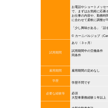
お電話やショートメッセ
で、まずはお気軽に応募
お仕事の内容や、勤務時
に合わせて柔軟に調整が
「少し興味がある」「話
©︎ カーニバルジョブ（Carni
あり〈３ヶ月〉
試用期間中の労働条件
試用期間
同条件
雇用期間
雇用期間の定めなし
学歴
学歴不問です
必須
必要な経験等
大型車乗務経験１年以上