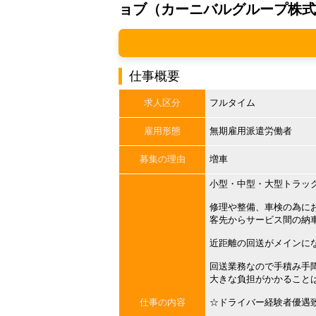
ョブ（カーニバルグループ株式
仕事概要
求人区分
フルタイム
雇用形態
無期雇用派遣労働者
募集の理由
増車
小型・中型・大型トラッ
修理や整備、車検の為に
客先からサービス間の納
近距離の回送がメインに
回送業務なので手積み手
大きな負担がかかること
仕事の内容
☆ドライバー経験者優遇