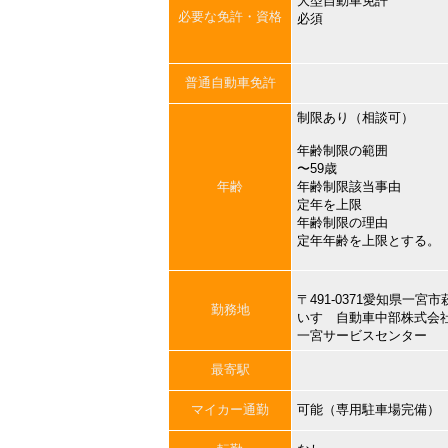
大型自動車免許
必要な免許・資格
必須
普通自動車免許
制限あり（相談可）
年齢制限の範囲
〜59歳
年齢
年齢制限該当事由
定年を上限
年齢制限の理由
定年年齢を上限とする。
〒491-0371愛知県一
勤務地
いすゞ自動車中部株式会
一宮サービスセンター
最寄駅
マイカー通勤
可能（専用駐車場完備）