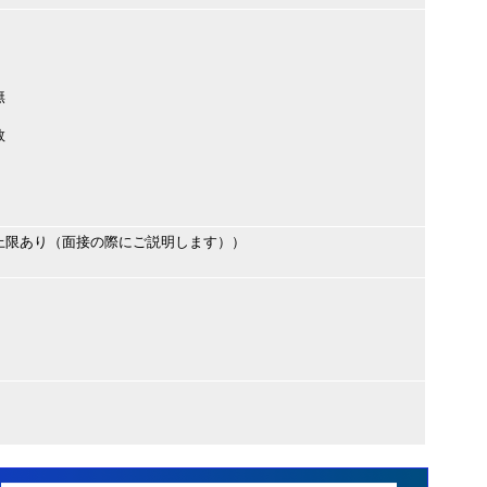
無
数
）
上限あり（面接の際にご説明します））