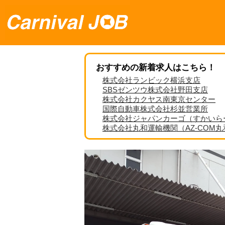
おすすめの新着求人はこちら！
株式会社ランビック横浜支店
SBSゼンツウ株式会社野田支店
株式会社カクヤス南東京センター
国際自動車株式会社杉並営業所
株式会社ジャパンカーゴ（すかいら
株式会社丸和運輸機関（AZ-COM