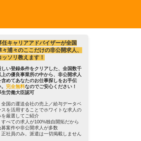
専任キャリアアドバイザーが全国
津々浦々のここだけの非公開求人、
コッソリ教えます！
厳しい登録条件をクリアした、全国数千
以上の優良事業所の中から、非公開求人
を含めてあなたのお仕事探しをお手伝
い。
完全無料
なのでご安心ください！
厚生労働大臣認可
・全国の運送会社の売上／給与データベ
ースを活用することでホワイトな求人の
みを厳選してご紹介
・すべての求人が100%独自開拓だから
急募案件や非公開求人が多数
・正社員のみ。派遣は一切掲載しません