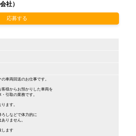
会社）
応募する
クの車両回送のお仕事です。
お客様からお預かりした車両を
車・引取の業務です。
なります。
降ろしなどで体力的に
はありません。
致します