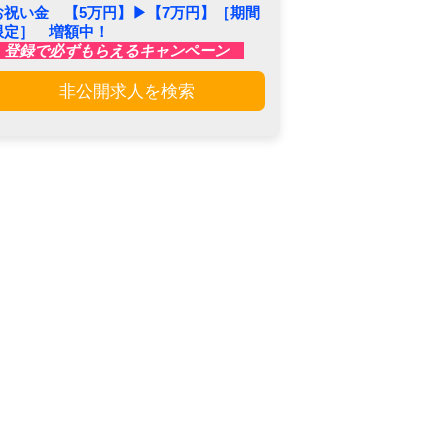
お祝い金 【5万円】▶︎【7万円】［期間
限定］ 増額中！
登録で必ずもらえるキャンペーン
非公開求人を検索