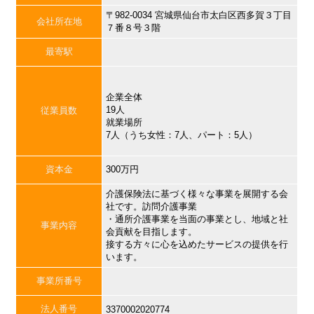
〒982-0034 宮城県仙台市太白区西多賀３丁目
会社所在地
７番８号３階
最寄駅
企業全体
19人
従業員数
就業場所
7人（うち女性：7人、パート：5人）
資本金
300万円
介護保険法に基づく様々な事業を展開する会
社です。訪問介護事業
・通所介護事業を当面の事業とし、地域と社
事業内容
会貢献を目指します。
接する方々に心を込めたサービスの提供を行
います。
事業所番号
法人番号
3370002020774