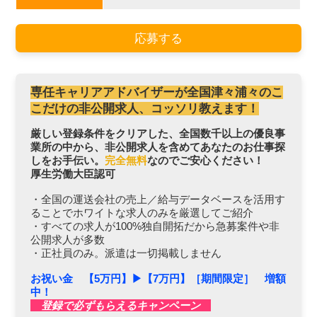
応募する
専任キャリアアドバイザーが全国津々浦々のこ
こだけの非公開求人、コッソリ教えます！
厳しい登録条件をクリアした、全国数千以上の優良事
業所の中から、非公開求人を含めてあなたのお仕事探
しをお手伝い。
完全無料
なのでご安心ください！
厚生労働大臣認可
・全国の運送会社の売上／給与データベースを活用す
ることでホワイトな求人のみを厳選してご紹介
・すべての求人が100%独自開拓だから急募案件や非
公開求人が多数
・正社員のみ。派遣は一切掲載しません
お祝い金 【5万円】▶︎【7万円】［期間限定］ 増額
中！
登録で必ずもらえるキャンペーン