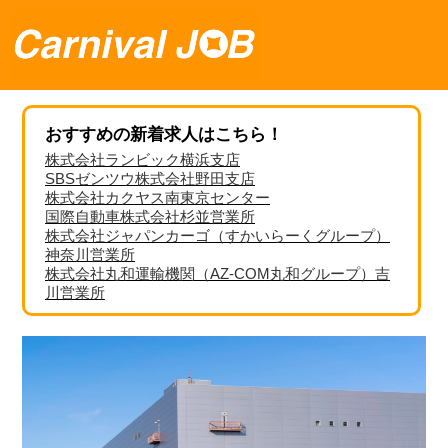
おすすめの新着求人はこちら！
株式会社ランビック横浜支店
SBSゼンツウ株式会社野田支店
株式会社カクヤス南東京センター
国際自動車株式会社杉並営業所
株式会社ジャパンカーゴ（すかいらーくグループ）
神奈川営業所
株式会社丸和運輸機関（AZ-COM丸和グループ）吉
川営業所