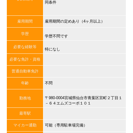
同条件
雇用期間
雇用期間の定めあり（4ヶ月以上）
学歴
学歴不問です
必要な経験等
特になし
必要な免許・資格
普通自動車免許
年齢
不問
〒980-0004宮城県仙台市青葉区宮町２丁目１
勤務地
－６４エムズコーポ１０１
最寄駅
マイカー通勤
可能（専用駐車場完備）