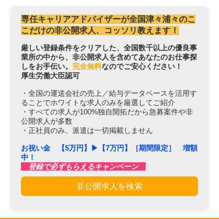
専任キャリアアドバイザーが全国津々浦々のこ
こだけの非公開求人、コッソリ教えます！
厳しい登録条件をクリアした、全国数千以上の優良事
業所の中から、非公開求人を含めてあなたのお仕事探
しをお手伝い。
完全無料
なのでご安心ください！
厚生労働大臣認可
・全国の運送会社の売上／給与データベースを活用す
ることでホワイトな求人のみを厳選してご紹介
・すべての求人が100%独自開拓だから急募案件や非
公開求人が多数
・正社員のみ。派遣は一切掲載しません
お祝い金 【5万円】▶︎【7万円】［期間限定］ 増額
中！
登録で必ずもらえるキャンペーン
非公開求人を検索