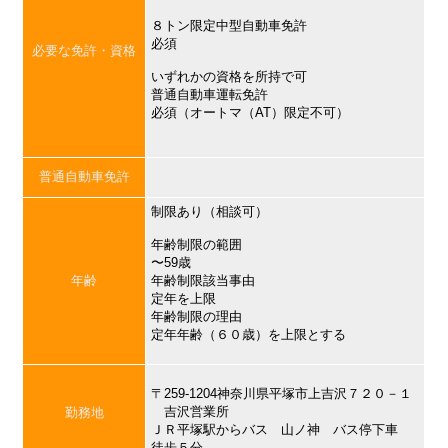
８トン限定中型自動車免許
必須
必要な免許・資格
いずれかの資格を所持で可
普通自動車運転免許
必須（オートマ（AT）限定不可）
普通自動車免許
制限あり（相談可）
年齢制限の範囲
〜59歳
年齢
年齢制限該当事由
定年を上限
年齢制限の理由
定年年齢（６０歳）を上限とする
〒259-1204神奈川県平塚市上吉沢７２０－１
吉沢営業所
勤務地
ＪＲ平塚駅からバス 山ノ神 バス停下車
徒歩５分