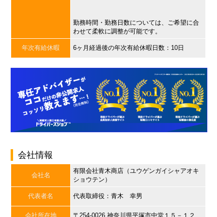
勤務時間・勤務日数については、ご希望に合
わせて柔軟に調整が可能です。
年次有給休暇
6ヶ月経過後の年次有給休暇日数：10日
会社情報
有限会社青木商店（ユウゲンガイシャアオキ
会社名
ショウテン）
代表者名
代表取締役：青木 幸男
会社所在地
〒254-0026 神奈川県平塚市中堂１５－１２