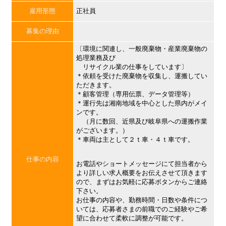
雇用形態
正社員
募集の理由
〔環境に関連し、一般廃棄物・産業廃棄物の
処理業務及び
リサイクル業の仕事をしています〕
＊依頼を受けた廃棄物を収集し、運搬してい
ただきます。
＊顧客管理（専用伝票、データ管理等）
＊運行先は湘南地域を中心とした県内がメイ
ンです。
（月に数回、近県及び岐阜県への運搬作業
がございます。）
＊車両は主として２ｔ車・４ｔ車です。
仕事の内容
お電話やショートメッセージにて担当者から
より詳しい求人概要をお伝えさせて頂きます
ので、まずはお気軽に応募ボタンからご連絡
下さい。
お仕事の内容や、勤務時間・日数や条件につ
いては、応募者さまの前職でのご経験やご希
望に合わせて柔軟に調整が可能です。