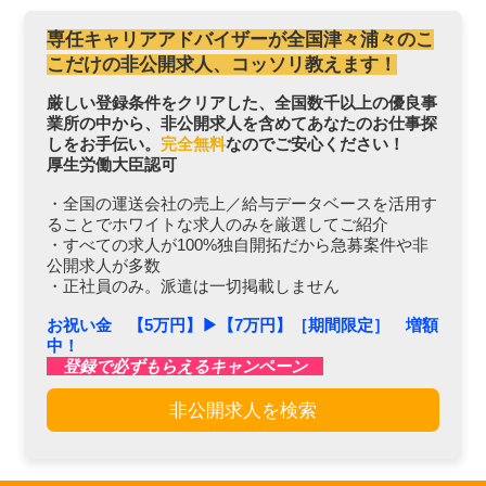
専任キャリアアドバイザーが全国津々浦々のこ
こだけの非公開求人、コッソリ教えます！
厳しい登録条件をクリアした、全国数千以上の優良事
業所の中から、非公開求人を含めてあなたのお仕事探
しをお手伝い。
完全無料
なのでご安心ください！
厚生労働大臣認可
・全国の運送会社の売上／給与データベースを活用す
ることでホワイトな求人のみを厳選してご紹介
・すべての求人が100%独自開拓だから急募案件や非
公開求人が多数
・正社員のみ。派遣は一切掲載しません
お祝い金 【5万円】▶︎【7万円】［期間限定］ 増額
中！
登録で必ずもらえるキャンペーン
非公開求人を検索