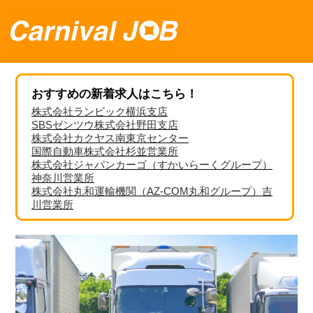
おすすめの新着求人はこちら！
株式会社ランビック横浜支店
SBSゼンツウ株式会社野田支店
株式会社カクヤス南東京センター
国際自動車株式会社杉並営業所
株式会社ジャパンカーゴ（すかいらーくグループ）
神奈川営業所
株式会社丸和運輸機関（AZ-COM丸和グループ）吉
川営業所