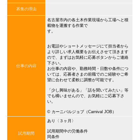
募集の理由
名古屋市内の各土木作業現場から工場へと積
載物を運搬する作業で
す。
お電話やショートメッセージにて担当者から
より詳しい求人概要をお伝えさせて頂きます
ので、まずはお気軽に応募ボタンからご連絡
下さい。
仕事の内容
お仕事の内容や、勤務時間・日数や条件につ
いては、応募者さまの前職でのご経験やご希
望に合わせて柔軟に調整が可能です。
「少し興味がある」「話を聞いてみたい」等
でも構いませんので、お気軽にご応募下さ
い。
©︎ カーニバルジョブ（Carnival JOB）
あり〈３ヶ月〉
試用期間中の労働条件
試用期間
同条件