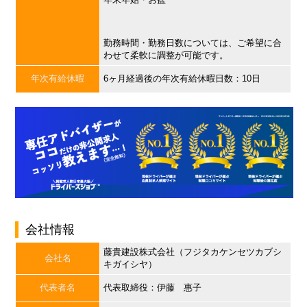
勤務時間・勤務日数については、ご希望に合
わせて柔軟に調整が可能です。
年次有給休暇
6ヶ月経過後の年次有給休暇日数：10日
会社情報
藤貴建設株式会社（フジタカケンセツカブシ
会社名
キガイシヤ）
代表者名
代表取締役：伊藤 惠子