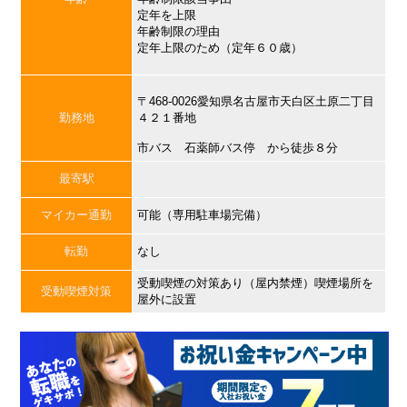
定年を上限
年齢制限の理由
定年上限のため（定年６０歳）
〒468-0026愛知県名古屋市天白区土原二丁目
勤務地
４２１番地
市バス 石薬師バス停 から徒歩８分
最寄駅
マイカー通勤
可能（専用駐車場完備）
転勤
なし
受動喫煙の対策あり（屋内禁煙）喫煙場所を
受動喫煙対策
屋外に設置