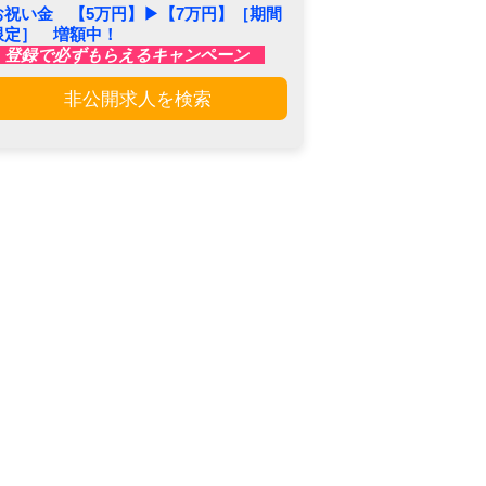
お祝い金 【5万円】▶︎【7万円】［期間
限定］ 増額中！
登録で必ずもらえるキャンペーン
非公開求人を検索