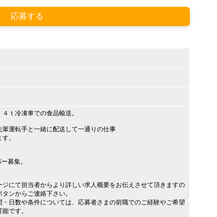
応募する
）４ｔ冷凍車での食品輸送。
先輩運転手と一緒に配送して一通りの仕事
ます。
バー募集。
ージにて担当者からより詳しい求人概要をお伝えさせて頂きますの
ボタンからご連絡下さい。
間・日数や条件については、応募者さまの前職でのご経験やご希望
可能です。