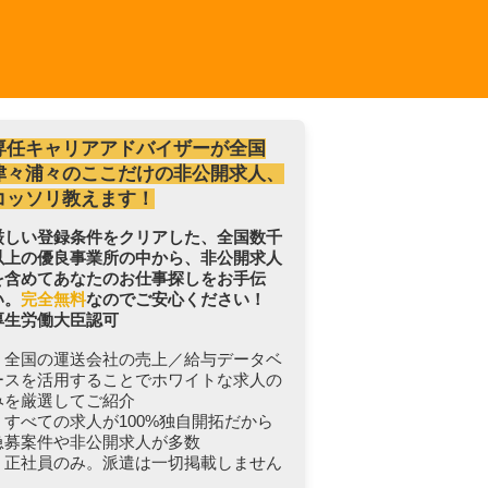
専任キャリアアドバイザーが全国
津々浦々のここだけの非公開求人、
コッソリ教えます！
厳しい登録条件をクリアした、全国数千
以上の優良事業所の中から、非公開求人
を含めてあなたのお仕事探しをお手伝
い。
完全無料
なのでご安心ください！
厚生労働大臣認可
・全国の運送会社の売上／給与データベ
ースを活用することでホワイトな求人の
みを厳選してご紹介
・すべての求人が100%独自開拓だから
急募案件や非公開求人が多数
・正社員のみ。派遣は一切掲載しません