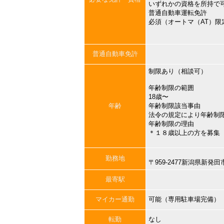
いずれかの資格を所持で
普通自動車運転免許
必須（オートマ（AT）限
普通自動車免許
制限あり（相談可）
年齢制限の範囲
18歳〜
年齢
年齢制限該当事由
法令の規定により年齢制
年齢制限の理由
＊１８歳以上の方を募集
勤務地
〒959-2477新潟県新発
最寄駅
マイカー通勤
可能（専用駐車場完備）
転勤
なし