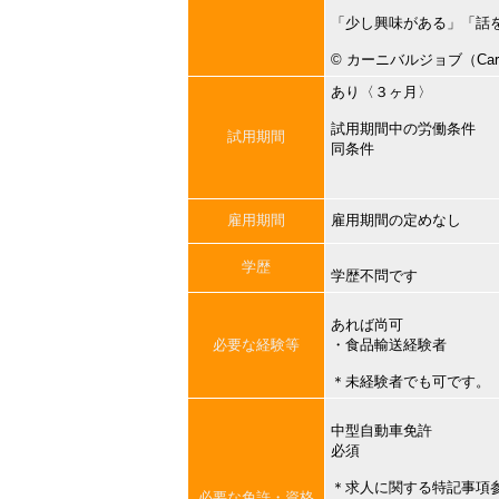
「少し興味がある」「話
©︎ カーニバルジョブ（Carni
あり〈３ヶ月〉
試用期間中の労働条件
試用期間
同条件
雇用期間
雇用期間の定めなし
学歴
学歴不問です
あれば尚可
必要な経験等
・食品輸送経験者
＊未経験者でも可です。
中型自動車免許
必須
＊求人に関する特記事項
必要な免許・資格