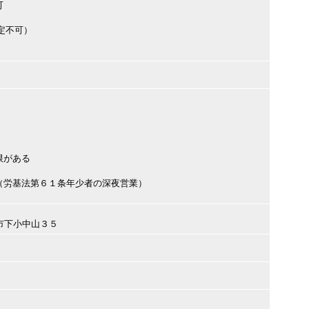
可
定不可）
限がある
（労基法第６１条年少者の深夜営業）
田市下小中山３５