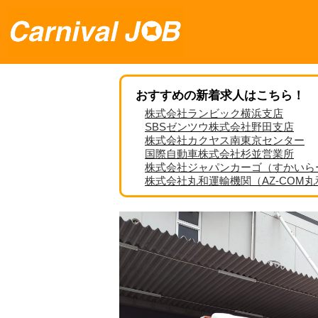
おすすめの新着求人はこちら！
株式会社ランビック横浜支店
SBSゼンツウ株式会社野田支店
株式会社カクヤス南東京センター
国際自動車株式会社杉並営業所
株式会社ジャパンカーゴ（すかいら
株式会社丸和運輸機関（AZ-COM