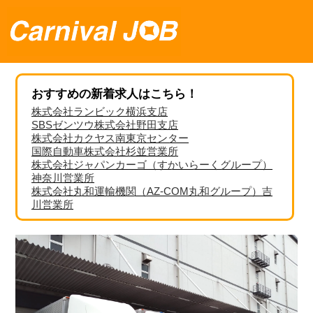
おすすめの新着求人はこちら！
株式会社ランビック横浜支店
SBSゼンツウ株式会社野田支店
株式会社カクヤス南東京センター
国際自動車株式会社杉並営業所
株式会社ジャパンカーゴ（すかいらーくグループ）
神奈川営業所
株式会社丸和運輸機関（AZ-COM丸和グループ）吉
川営業所