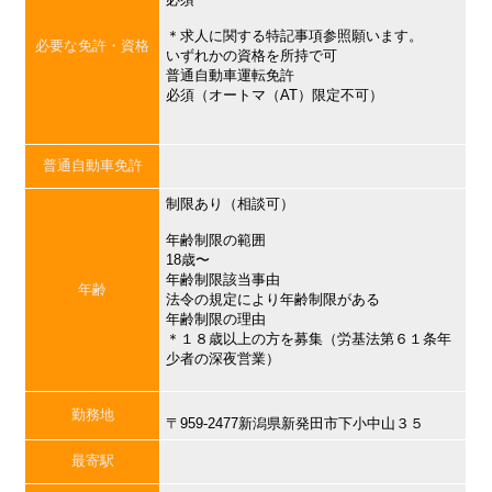
＊求人に関する特記事項参照願います。
必要な免許・資格
いずれかの資格を所持で可
普通自動車運転免許
必須（オートマ（AT）限定不可）
普通自動車免許
制限あり（相談可）
年齢制限の範囲
18歳〜
年齢制限該当事由
年齢
法令の規定により年齢制限がある
年齢制限の理由
＊１８歳以上の方を募集（労基法第６１条年
少者の深夜営業）
勤務地
〒959-2477新潟県新発田市下小中山３５
最寄駅