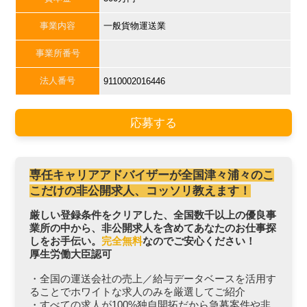
事業内容
一般貨物運送業
事業所番号
法人番号
9110002016446
応募する
専任キャリアアドバイザーが全国津々浦々のこ
こだけの非公開求人、コッソリ教えます！
厳しい登録条件をクリアした、全国数千以上の優良事
業所の中から、非公開求人を含めてあなたのお仕事探
しをお手伝い。
完全無料
なのでご安心ください！
厚生労働大臣認可
・全国の運送会社の売上／給与データベースを活用す
ることでホワイトな求人のみを厳選してご紹介
・すべての求人が100%独自開拓だから急募案件や非