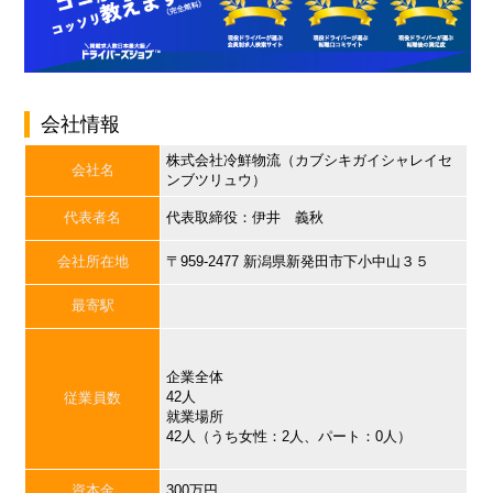
会社情報
株式会社冷鮮物流（カブシキガイシャレイセ
会社名
ンブツリュウ）
代表者名
代表取締役：伊井 義秋
会社所在地
〒959-2477 新潟県新発田市下小中山３５
最寄駅
企業全体
42人
従業員数
就業場所
42人（うち女性：2人、パート：0人）
資本金
300万円