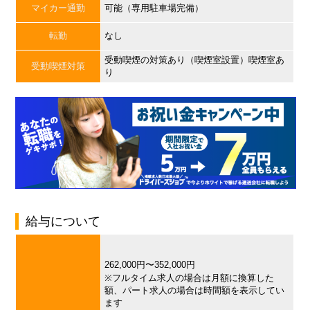
マイカー通勤
可能（専用駐車場完備）
転勤
なし
受動喫煙の対策あり（喫煙室設置）喫煙室あ
受動喫煙対策
り
給与について
262,000円〜352,000円
※フルタイム求人の場合は月額に換算した
額、パート求人の場合は時間額を表示してい
ます