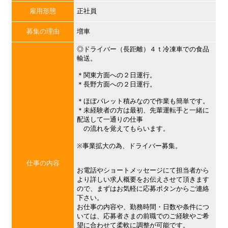
雇用形態
正社員
募集の理由
増車
◎ドライバー（長距離）４ｔ冷凍車での食品
輸送。
＊関東方面への２日運行。
＊長野方面への２日運行。
＊ほぼパレット積みなので作業も簡単です。
＊未経験者の方は最初、先輩運転手と一緒に
配送して一通りの仕事
の流れを覚えてもらいます。
※事業拡大の為、ドライバー募集。
仕事の内容
お電話やショートメッセージにて担当者から
より詳しい求人概要をお伝えさせて頂きます
ので、まずはお気軽に応募ボタンからご連絡
下さい。
お仕事の内容や、勤務時間・日数や条件につ
いては、応募者さまの前職でのご経験やご希
望に合わせて柔軟に調整が可能です。