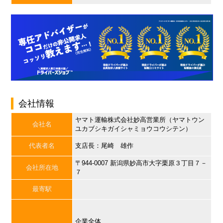
会社情報
ヤマト運輸株式会社妙高営業所（ヤマトウン
会社名
ユカブシキガイシャミョウコウシテン）
代表者名
支店長：尾崎 雄作
〒944-0007 新潟県妙高市大字栗原３丁目７－
会社所在地
７
最寄駅
企業全体