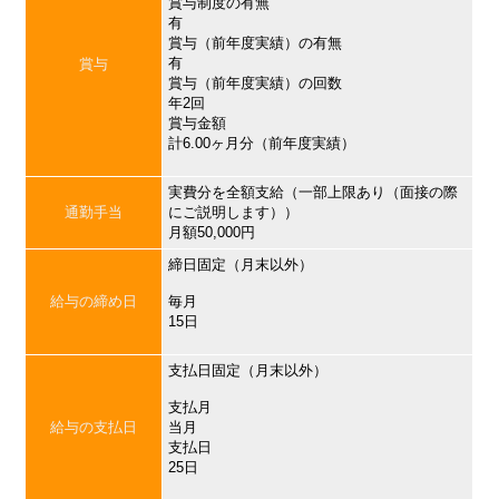
賞与制度の有無
有
賞与（前年度実績）の有無
有
賞与
賞与（前年度実績）の回数
年2回
賞与金額
計6.00ヶ月分（前年度実績）
実費分を全額支給（一部上限あり（面接の際
通勤手当
にご説明します））
月額50,000円
締日固定（月末以外）
給与の締め日
毎月
15日
支払日固定（月末以外）
支払月
給与の支払日
当月
支払日
25日