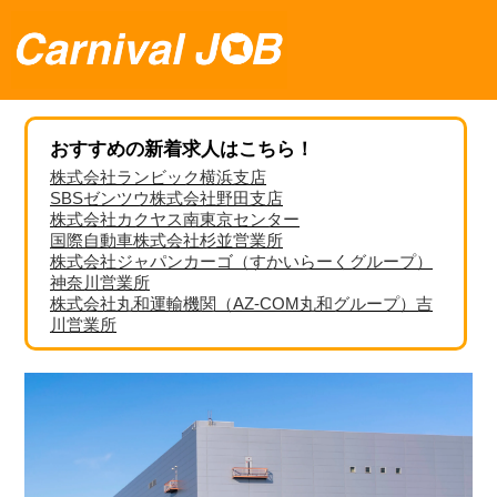
おすすめの新着求人はこちら！
株式会社ランビック横浜支店
SBSゼンツウ株式会社野田支店
株式会社カクヤス南東京センター
国際自動車株式会社杉並営業所
株式会社ジャパンカーゴ（すかいらーくグループ）
神奈川営業所
株式会社丸和運輸機関（AZ-COM丸和グループ）吉
川営業所