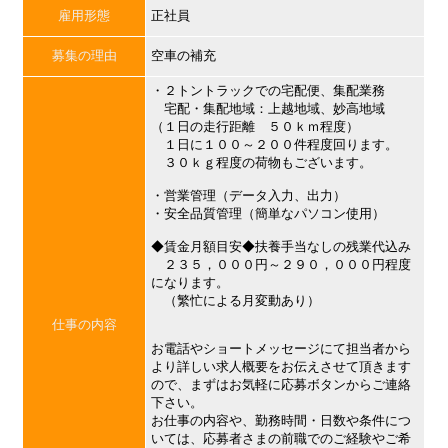
雇用形態
正社員
募集の理由
空車の補充
・２トントラックでの宅配便、集配業務
宅配・集配地域：上越地域、妙高地域
（１日の走行距離 ５０ｋｍ程度）
１日に１００～２００件程度回ります。
３０ｋｇ程度の荷物もございます。
・営業管理（データ入力、出力）
・安全品質管理（簡単なパソコン使用）
◆賃金月額目安◆扶養手当なしの残業代込み
２３５，０００円～２９０，０００円程度
になります。
（繁忙による月変動あり）
仕事の内容
お電話やショートメッセージにて担当者から
より詳しい求人概要をお伝えさせて頂きます
ので、まずはお気軽に応募ボタンからご連絡
下さい。
お仕事の内容や、勤務時間・日数や条件につ
いては、応募者さまの前職でのご経験やご希