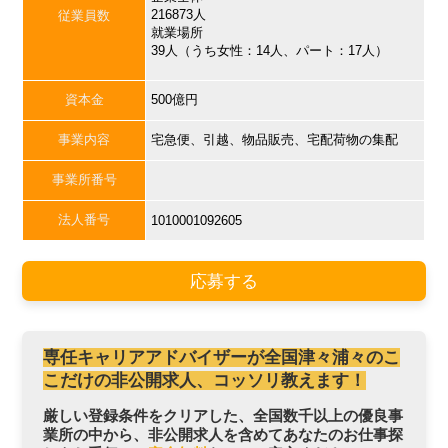
216873人
従業員数
就業場所
39人（うち女性：14人、パート：17人）
資本金
500億円
事業内容
宅急便、引越、物品販売、宅配荷物の集配
事業所番号
法人番号
1010001092605
応募する
専任キャリアアドバイザーが全国津々浦々のこ
こだけの非公開求人、コッソリ教えます！
厳しい登録条件をクリアした、全国数千以上の優良事
業所の中から、非公開求人を含めてあなたのお仕事探