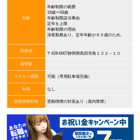
年齢制限の範囲
18歳〜59歳
年齢
年齢制限該当事由
定年を上限
年齢制限の理由
深夜勤務あり、定年年齢が６０歳のため。
勤務地
〒428-0007静岡県島田市島１２２－１０
最寄駅
マイカー通勤
可能（専用駐車場完備）
転勤
なし
受動喫煙対策
受動喫煙の対策あり（屋内禁煙）