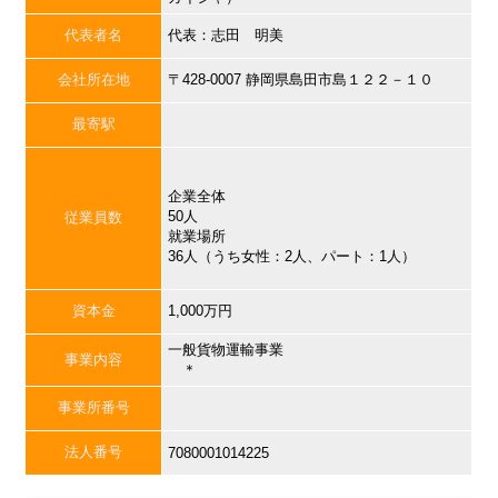
代表者名
代表：志田 明美
会社所在地
〒428-0007 静岡県島田市島１２２－１０
最寄駅
企業全体
50人
従業員数
就業場所
36人（うち女性：2人、パート：1人）
資本金
1,000万円
一般貨物運輸事業
事業内容
＊
事業所番号
法人番号
7080001014225