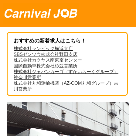
おすすめの新着求人はこちら！
株式会社ランビック横浜支店
SBSゼンツウ株式会社野田支店
株式会社カクヤス南東京センター
国際自動車株式会社杉並営業所
株式会社ジャパンカーゴ（すかいらーくグループ）
神奈川営業所
株式会社丸和運輸機関（AZ-COM丸和グループ）吉
川営業所