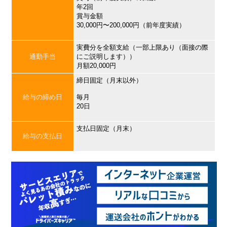
年2回
賞与金額
30,000円〜200,000円（前年度実績）
実費分を全額支給（一部上限あり（面接の際
通勤手当
にご説明します））
月額20,000円
締日固定（月末以外）
給与の締め日
毎月
20日
支払日固定（月末）
給与の支払日