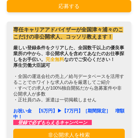
応募する
専任キャリアアドバイザーが全国津々浦々のこ
こだけの非公開求人、コッソリ教えます！
厳しい登録条件をクリアした、全国数千以上の優良事
業所の中から、非公開求人を含めてあなたのお仕事探
しをお手伝い。
完全無料
なのでご安心ください！
厚生労働大臣認可
・全国の運送会社の売上／給与データベースを活用す
ることでホワイトな求人のみを厳選してご紹介
・すべての求人が100%独自開拓だから急募案件や非
公開求人が多数
・正社員のみ。派遣は一切掲載しません
お祝い金 【5万円】▶︎【7万円】［期間限定］ 増額
中！
登録で必ずもらえるキャンペーン
非公開求人を検索