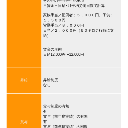
その他の手当等付記事項
＊賃金＝日給×月平均労働日数で計算
家族手当／配偶者；５，０００円、子供；
１，５００円
皆勤手当／８，０００円
日当／２，０００円（５０キロ走行時に支
給）
賃金の形態
日給12,000円〜12,000円
昇給制度
昇給
なし
賞与制度の有無
有
賞与（前年度実績）の有無
有
賞与
賞与（前年度実績）の回数