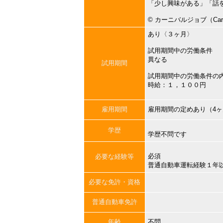
「少し興味がある」「話
©︎ カーニバルジョブ（Carni
あり〈３ヶ月〉
試用期間中の労働条件
異なる
試用期間
試用期間中の労働条件の
時給：１，１００円
雇用期間
雇用期間の定めあり（4
学歴
学歴不問です
必須
必要な経験等
普通自動車運転経験１年
必要な免許・資格
普通自動車免許
年齢
不問