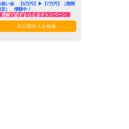
お祝い金 【5万円】▶︎【7万円】［期間
限定］ 増額中！
登録で必ずもらえるキャンペーン
非公開求人を検索