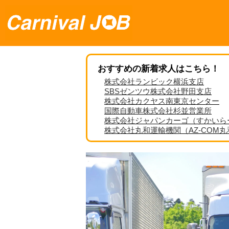
おすすめの新着求人はこちら！
株式会社ランビック横浜支店
SBSゼンツウ株式会社野田支店
株式会社カクヤス南東京センター
国際自動車株式会社杉並営業所
株式会社ジャパンカーゴ（すかいら
株式会社丸和運輸機関（AZ-COM