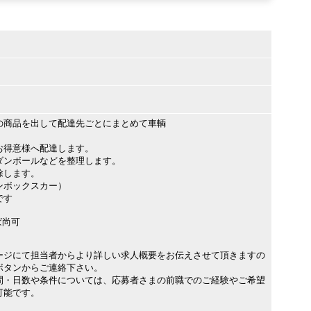
の商品を出して配達先ごとにまとめて車輌
お得意様へ配達します。
ダンボールなどを整理します。
除します。
ンボックスカー）
です
ば尚可
ージにて担当者からより詳しい求人概要をお伝えさせて頂きますの
ボタンからご連絡下さい。
間・日数や条件については、応募者さまの前職でのご経験やご希望
可能です。