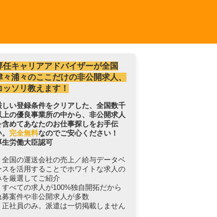
専任キャリアアドバイザーが全国
津々浦々のここだけの非公開求人、
コッソリ教えます！
厳しい登録条件をクリアした、全国数千
以上の優良事業所の中から、非公開求人
を含めてあなたのお仕事探しをお手伝
い。
完全無料
なのでご安心ください！
厚生労働大臣認可
・全国の運送会社の売上／給与データベ
ースを活用することでホワイトな求人の
みを厳選してご紹介
・すべての求人が100%独自開拓だから
急募案件や非公開求人が多数
・正社員のみ。派遣は一切掲載しません