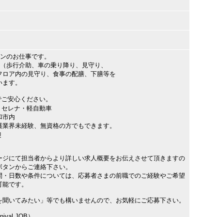
インのお仕事です。
助（歩行介助、車の乗り降り、見守り、
ロア内の見守り、食事の配膳、下膳等を
います。
ご安心ください。
セレナ・軽自動車
和市内
業界未経験、無資格の方でもできます。
迎
ージにて担当者からより詳しい求人概要をお伝えさせて頂きますの
ボタンからご連絡下さい。
間・日数や条件については、応募者さまの前職でのご経験やご希望
可能です。
を聞いてみたい」等でも構いませんので、お気軽にご応募下さい。
val JOB）