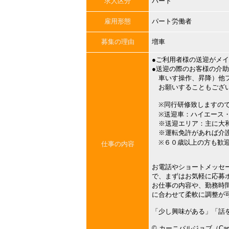
求人区分
パート
雇用形態
パート労働者
募集の理由
増車
●ご利用者様の送迎がメ
●送迎の際のお客様の介
車いす操作、昇降）他フ
お願いすることもござ
※同行研修致しますので
※送迎車：ハイエース・
※送迎エリア：主に大
※運転免許があれば介護
※６０歳以上の方も歓
仕事の内容
お電話やショートメッセ
で、まずはお気軽に応募
お仕事の内容や、勤務時
に合わせて柔軟に調整が
「少し興味がある」「話
©︎ カーニバルジョブ（Carni