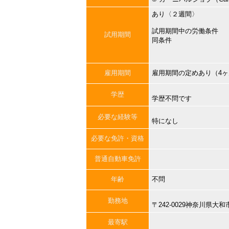
あり〈２週間〉
試用期間中の労働条件
試用期間
同条件
雇用期間
雇用期間の定めあり（4
学歴
学歴不問です
必要な経験等
特になし
必要な免許・資格
普通自動車免許
年齢
不問
勤務地
〒242-0029神奈川県
最寄駅