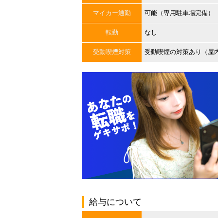
マイカー通勤
可能（専用駐車場完備）
転勤
なし
受動喫煙対策
受動喫煙の対策あり（屋
給与について