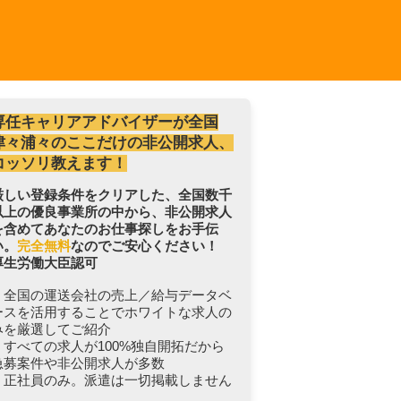
専任キャリアアドバイザーが全国
津々浦々のここだけの非公開求人、
コッソリ教えます！
厳しい登録条件をクリアした、全国数千
以上の優良事業所の中から、非公開求人
を含めてあなたのお仕事探しをお手伝
い。
完全無料
なのでご安心ください！
厚生労働大臣認可
・全国の運送会社の売上／給与データベ
ースを活用することでホワイトな求人の
みを厳選してご紹介
・すべての求人が100%独自開拓だから
急募案件や非公開求人が多数
・正社員のみ。派遣は一切掲載しません