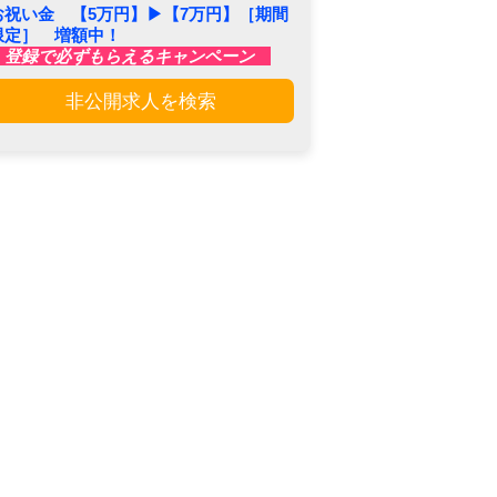
お祝い金 【5万円】▶︎【7万円】［期間
限定］ 増額中！
登録で必ずもらえるキャンペーン
非公開求人を検索