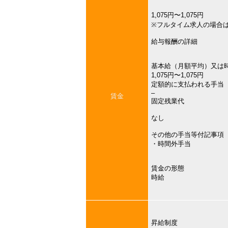
1,075円〜1,075円
※フルタイム求人の場合
給与報酬の詳細
基本給（月額平均）又は
1,075円〜1,075円
定額的に支払われる手当
–
賃金
固定残業代
なし
その他の手当等付記事項
・時間外手当
賃金の形態
時給
昇給制度