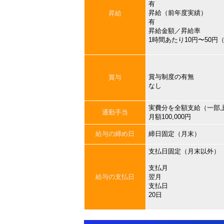
有
昇給（前年度実績）
昇給
有
昇給金額／昇給率
1時間あたり10円〜50円
賞与制度の有無
賞与
なし
実費分を全額支給（一部
通勤手当
月額100,000円
給与の締め日
締日固定（月末）
支払日固定（月末以外）
支払月
給与の支払日
翌月
支払日
20日