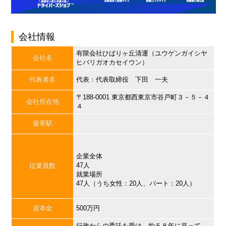
会社情報
有限会社ひばりヶ丘清運（ユウゲンガイシヤ
会社名
ヒバリガオカセイウン）
代表者名
代表：代表取締役 下田 一夫
〒188-0001 東京都西東京市谷戸町３－５－４
会社所在地
４
最寄駅
企業全体
47人
従業員数
就業場所
47人（うち女性：20人、パート：20人）
資本金
500万円
行政からの委託を受け、約５８年に亘って、