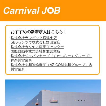
おすすめの新着求人はこちら！
株式会社ランビック横浜支店
SBSゼンツウ株式会社野田支店
株式会社カクヤス南東京センター
国際自動車株式会社杉並営業所
株式会社ジャパンカーゴ（すかいらーくグループ）
神奈川営業所
株式会社丸和運輸機関（AZ-COM丸和グループ）吉
川営業所