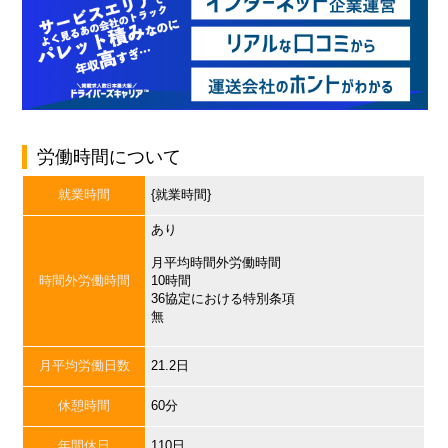
労働時間について
就業時間
{就業時間}
あり
月平均時間外労働時間
時間外労働時間
10時間
36協定における特別条項
無
月平均労働日数
21.2日
休憩時間
60分
年間休日
110日