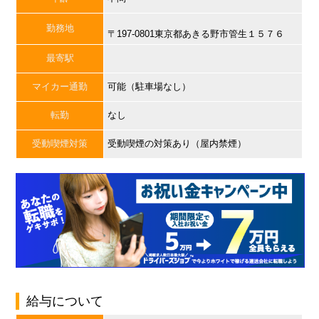
勤務地
〒197-0801東京都あきる野市管生１５７６
最寄駅
マイカー通勤
可能（駐車場なし）
転勤
なし
受動喫煙対策
受動喫煙の対策あり（屋内禁煙）
給与について