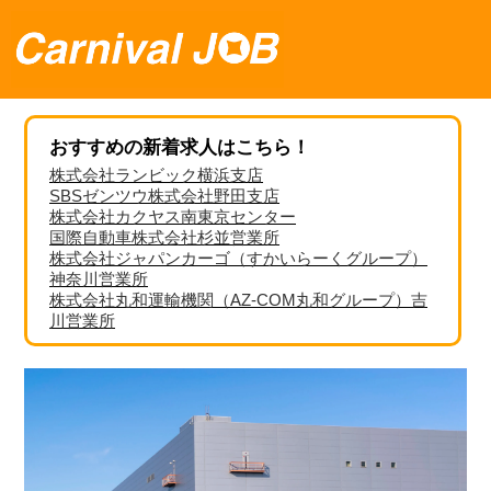
おすすめの新着求人はこちら！
株式会社ランビック横浜支店
SBSゼンツウ株式会社野田支店
株式会社カクヤス南東京センター
国際自動車株式会社杉並営業所
株式会社ジャパンカーゴ（すかいらーくグループ）
神奈川営業所
株式会社丸和運輸機関（AZ-COM丸和グループ）吉
川営業所