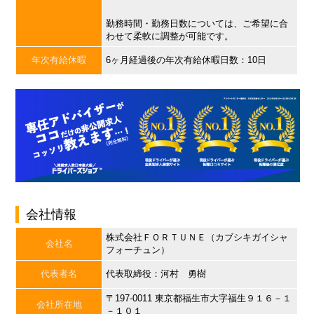
勤務時間・勤務日数については、ご希望に合
わせて柔軟に調整が可能です。
年次有給休暇
6ヶ月経過後の年次有給休暇日数：10日
会社情報
株式会社ＦＯＲＴＵＮＥ（カブシキガイシャ
会社名
フォーチュン）
代表者名
代表取締役：河村 勇樹
〒197-0011 東京都福生市大字福生９１６－１
会社所在地
－１０１