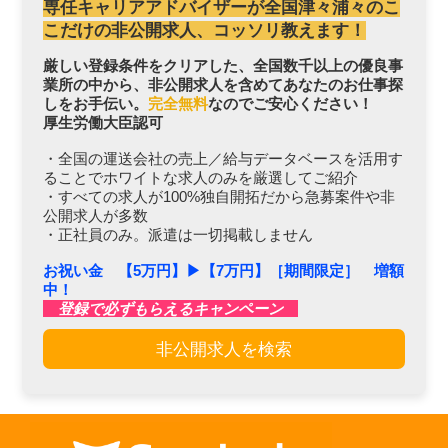
専任キャリアアドバイザーが全国津々浦々のこ
こだけの非公開求人、コッソリ教えます！
厳しい登録条件をクリアした、全国数千以上の優良事
業所の中から、非公開求人を含めてあなたのお仕事探
しをお手伝い。
完全無料
なのでご安心ください！
厚生労働大臣認可
・全国の運送会社の売上／給与データベースを活用す
ることでホワイトな求人のみを厳選してご紹介
・すべての求人が100%独自開拓だから急募案件や非
公開求人が多数
・正社員のみ。派遣は一切掲載しません
お祝い金 【5万円】▶︎【7万円】［期間限定］ 増額
中！
登録で必ずもらえるキャンペーン
非公開求人を検索