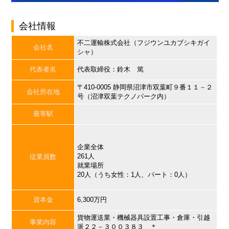
会社情報
不二運輸株式会社（フジウンユカブシキガイ
会社名
シャ）
代表者名
代表取締役：鈴木 篤
〒410-0005 静岡県沼津市双葉町９番１１－２
会社所在地
号（沼津双葉テクノパーク内）
最寄駅
企業全体
261人
従業員数
就業場所
20人（うち女性：1人、パート：0人）
資本金
6,300万円
貨物運送業・機械器具設置工事・倉庫・引越
事業内容
派２２－３００３８３ ＊