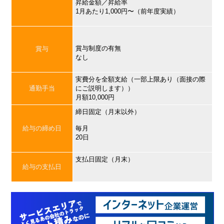
昇給金額／昇給率
1月あたり1,000円〜（前年度実績）
賞与制度の有無
賞与
なし
実費分を全額支給（一部上限あり（面接の際
通勤手当
にご説明します））
月額10,000円
締日固定（月末以外）
給与の締め日
毎月
20日
支払日固定（月末）
給与の支払日