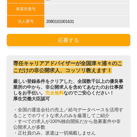
事業所番号
法人番号
2080101001631
応募する
専任キャリアアドバイザーが全国津々浦々のこ
こだけの非公開求人、コッソリ教えます！
厳しい登録条件をクリアした、全国数千以上の優良事
業所の中から、非公開求人を含めてあなたのお仕事探
しをお手伝い。
完全無料
なのでご安心ください！
厚生労働大臣認可
・全国の運送会社の売上／給与データベースを活用す
ることでホワイトな求人のみを厳選してご紹介
・すべての求人が100%独自開拓だから急募案件や非
公開求人が多数
・正社員のみ。派遣は一切掲載しません