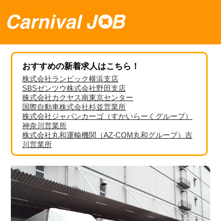
おすすめの新着求人はこちら！
株式会社ランビック横浜支店
SBSゼンツウ株式会社野田支店
株式会社カクヤス南東京センター
国際自動車株式会社杉並営業所
株式会社ジャパンカーゴ（すかいらーくグループ）
神奈川営業所
株式会社丸和運輸機関（AZ-COM丸和グループ）吉
川営業所