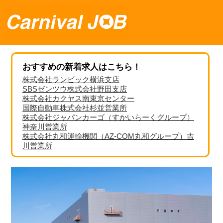
おすすめの新着求人はこちら！
株式会社ランビック横浜支店
SBSゼンツウ株式会社野田支店
株式会社カクヤス南東京センター
国際自動車株式会社杉並営業所
株式会社ジャパンカーゴ（すかいらーくグループ）
神奈川営業所
株式会社丸和運輸機関（AZ-COM丸和グループ）吉
川営業所