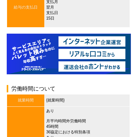
支払月
給与の支払日
翌月
支払日
15日
労働時間について
就業時間
{就業時間}
あり
月平均時間外労働時間
45時間
36協定における特別条項