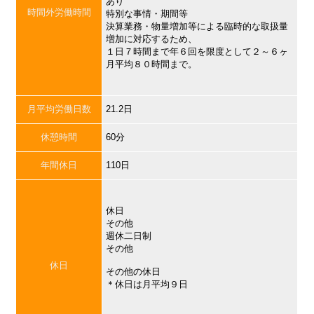
あり
時間外労働時間
特別な事情・期間等
決算業務・物量増加等による臨時的な取扱量
増加に対応するため、
１日７時間まで年６回を限度として２～６ヶ
月平均８０時間まで。
月平均労働日数
21.2日
休憩時間
60分
年間休日
110日
休日
その他
週休二日制
その他
休日
その他の休日
＊休日は月平均９日