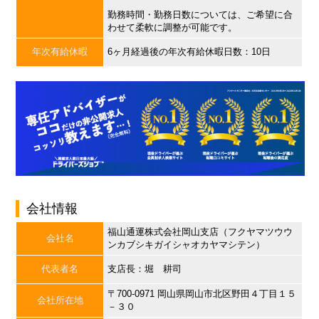
勤務時間・勤務日数については、ご希望に合
わせて柔軟に調整が可能です。
年次有給休暇
6ヶ月経過後の年次有給休暇日数：10日
会社情報
福山通運株式会社岡山支店（フクヤマツウウ
会社名
ンカブシキガイシャオカヤマシテン）
代表者名
支店長：堀 耕司
〒700-0971 岡山県岡山市北区野田４丁目１５
会社所在地
－３０