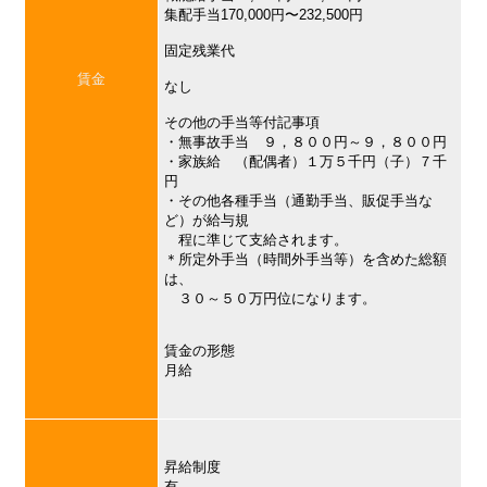
集配手当170,000円〜232,500円
固定残業代
賃金
なし
その他の手当等付記事項
・無事故手当 ９，８００円～９，８００円
・家族給 （配偶者）１万５千円（子）７千
円
・その他各種手当（通勤手当、販促手当な
ど）が給与規
程に準じて支給されます。
＊所定外手当（時間外手当等）を含めた総額
は、
３０～５０万円位になります。
賃金の形態
月給
昇給制度
有