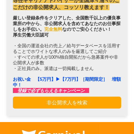
専任キャリアアドバイザーが全国津々浦々のこ
こだけの非公開求人、コッソリ教えます！
厳しい登録条件をクリアした、全国数千以上の優良事
業所の中から、非公開求人を含めてあなたのお仕事探
しをお手伝い。
完全無料
なのでご安心ください！
厚生労働大臣認可
・全国の運送会社の売上／給与データベースを活用す
ることでホワイトな求人のみを厳選してご紹介
・すべての求人が100%独自開拓だから急募案件や非
公開求人が多数
・正社員のみ。派遣は一切掲載しません
お祝い金 【5万円】▶︎【7万円】［期間限定］ 増額
中！
登録で必ずもらえるキャンペーン
非公開求人を検索