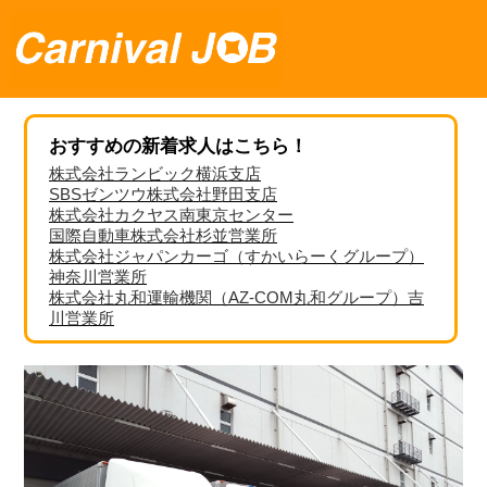
おすすめの新着求人はこちら！
株式会社ランビック横浜支店
SBSゼンツウ株式会社野田支店
株式会社カクヤス南東京センター
国際自動車株式会社杉並営業所
株式会社ジャパンカーゴ（すかいらーくグループ）
神奈川営業所
株式会社丸和運輸機関（AZ-COM丸和グループ）吉
川営業所