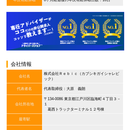
会社情報
株式会社Ｒｅｂｉｃ（カブシキガイシャレビ
会社名
ック）
代表者名
代表取締役：大原 義朗
〒134-0086 東京都江戸川区臨海町４丁目３－
会社所在地
１
葛西トラックターミナル１２号棟
最寄駅