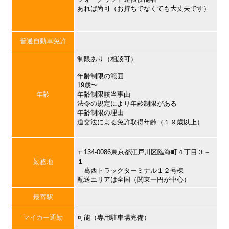
あれば尚可（お持ちでなくても大丈夫です）
普通自動車免許
制限あり（相談可）
年齢制限の範囲
19歳〜
年齢
年齢制限該当事由
法令の規定により年齢制限がある
年齢制限の理由
道交法による免許取得年齢（１９歳以上）
〒134-0086東京都江戸川区臨海町４丁目３－
１
勤務地
葛西トラックターミナル１２号棟
配送エリアは全国（関東一円が中心）
最寄駅
マイカー通勤
可能（専用駐車場完備）