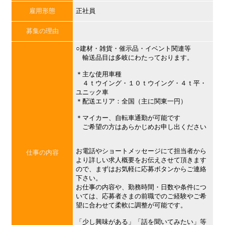
雇用形態
正社員
募集の理由
○建材・雑貨・催示品・イベント関連等
輸送品目は多岐にわたっております。
＊主な使用車種
４ｔウイング・１０ｔウイング・４ｔ平・
ユニック車
＊配送エリア：全国（主に関東一円）
＊マイカー、自転車通勤が可能です
ご希望の方はあらかじめお申し出ください
お電話やショートメッセージにて担当者から
仕事の内容
より詳しい求人概要をお伝えさせて頂きます
ので、まずはお気軽に応募ボタンからご連絡
下さい。
お仕事の内容や、勤務時間・日数や条件につ
いては、応募者さまの前職でのご経験やご希
望に合わせて柔軟に調整が可能です。
「少し興味がある」「話を聞いてみたい」等