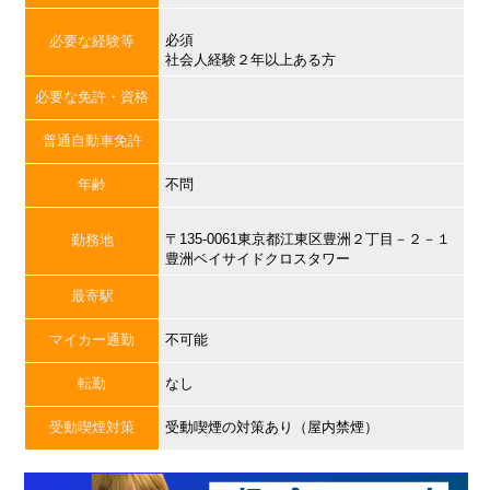
必須
必要な経験等
社会人経験２年以上ある方
必要な免許・資格
普通自動車免許
年齢
不問
〒135-0061東京都江東区豊洲２丁目－２－１
勤務地
豊洲ベイサイドクロスタワー
最寄駅
マイカー通勤
不可能
転勤
なし
受動喫煙対策
受動喫煙の対策あり（屋内禁煙）