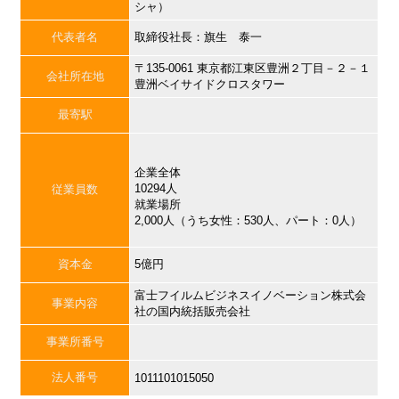
シャ）
代表者名
取締役社長：旗生 泰一
〒135-0061 東京都江東区豊洲２丁目－２－１
会社所在地
豊洲ベイサイドクロスタワー
最寄駅
企業全体
10294人
従業員数
就業場所
2,000人（うち女性：530人、パート：0人）
資本金
5億円
富士フイルムビジネスイノベーション株式会
事業内容
社の国内統括販売会社
事業所番号
法人番号
1011101015050