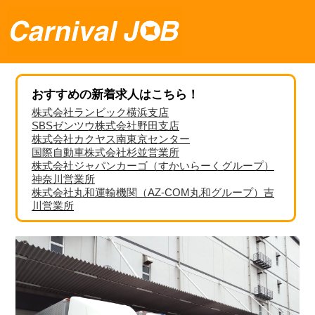
おすすめの新着求人はこちら！
株式会社ランビック横浜支店
SBSゼンツウ株式会社野田支店
株式会社カクヤス南東京センター
国際自動車株式会社杉並営業所
株式会社ジャパンカーゴ（すかいらーくグループ）
神奈川営業所
株式会社丸和運輸機関（AZ-COM丸和グループ）吉
川営業所