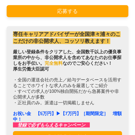
応募する
専任キャリアアドバイザーが全国津々浦々のこ
こだけの非公開求人、コッソリ教えます！
厳しい登録条件をクリアした、全国数千以上の優良事
業所の中から、非公開求人を含めてあなたのお仕事探
しをお手伝い。
完全無料
なのでご安心ください！
厚生労働大臣認可
・全国の運送会社の売上／給与データベースを活用す
ることでホワイトな求人のみを厳選してご紹介
・すべての求人が100%独自開拓だから急募案件や非
公開求人が多数
・正社員のみ。派遣は一切掲載しません
お祝い金 【5万円】▶︎【7万円】［期間限定］ 増額
中！
登録で必ずもらえるキャンペーン