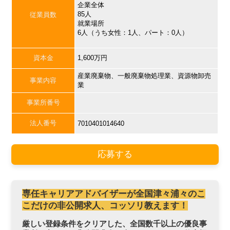
企業全体
85人
従業員数
就業場所
6人（うち女性：1人、パート：0人）
資本金
1,600万円
産業廃棄物、一般廃棄物処理業、資源物卸売
事業内容
業
事業所番号
法人番号
7010401014640
応募する
専任キャリアアドバイザーが全国津々浦々のこ
こだけの非公開求人、コッソリ教えます！
厳しい登録条件をクリアした、全国数千以上の優良事