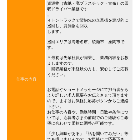
資源物（古紙・廃プラスチック・古布）の回
収ドライバー業務です
。
４トントラックで契約先の企業様を定期的に
巡回し、資源物を回収
します。
巡回エリアは海老名市、綾瀬市、座間市で
す。
＊最初は先輩社員が同乗し、業務内容をお教
えしますので、
回収業務が未経験の方も、安心してご応募
ください。
仕事の内容
お電話やショートメッセージにて担当者から
より詳しい求人概要をお伝えさせて頂きます
ので、まずはお気軽に応募ボタンからご連絡
下さい。
お仕事の内容や、勤務時間・日数や条件につ
いては、応募者さまの前職でのご経験やご希
望に合わせて柔軟に調整が可能です。
「少し興味がある」「話を聞いてみたい」等
でも構いませんので、お気軽にご応募下さ