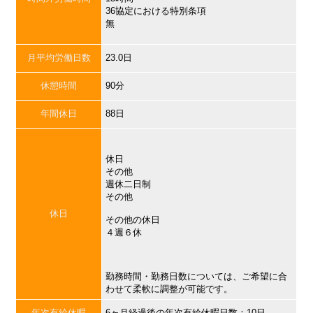
36協定における特別条項
無
月平均労働日数
23.0日
休憩時間
90分
年間休日
88日
休日
その他
週休二日制
その他
休日
その他の休日
４週６休
勤務時間・勤務日数については、ご希望に合
わせて柔軟に調整が可能です。
年次有給休暇
6ヶ月経過後の年次有給休暇日数：10日