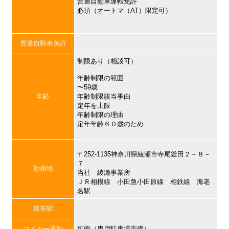
普通自動車運転免許
必須（オートマ（AT）限定可）
普通自動車免許
制限あり（相談可）
年齢制限の範囲
〜59歳
年齢
年齢制限該当事由
定年を上限
年齢制限の理由
定年年齢６０歳のため
〒252-1135神奈川県綾瀬市寺尾釜田２－８－
７
勤務地
当社 綾瀬事業所
ＪＲ相模線 小田急小田原線 相鉄線 海老
名駅
最寄駅
マイカー通勤
可能（専用駐車場完備）