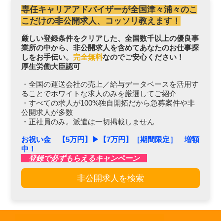
専任キャリアアドバイザーが全国津々浦々のこ
こだけの非公開求人、コッソリ教えます！
厳しい登録条件をクリアした、全国数千以上の優良事
業所の中から、非公開求人を含めてあなたのお仕事探
しをお手伝い。
完全無料
なのでご安心ください！
厚生労働大臣認可
・全国の運送会社の売上／給与データベースを活用す
ることでホワイトな求人のみを厳選してご紹介
・すべての求人が100%独自開拓だから急募案件や非
公開求人が多数
・正社員のみ。派遣は一切掲載しません
お祝い金 【5万円】▶︎【7万円】［期間限定］ 増額
中！
登録で必ずもらえるキャンペーン
非公開求人を検索