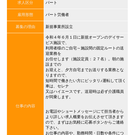
求人区分
パート
雇用形態
パート労働者
募集の理由
新規事業所設立
令和４年６月１日に新規オープンのデイサー
ビス施設で、
利用者様のご自宅～施設間の固定ルートの送
迎業務を
お任せします（施設定員：２７名）。朝の施
設までの
お迎えと、夕方自宅までお送りする業務とな
りますので、
短時間で働きたい方にピッタリ♪運転して頂く
車は、セレナ
又はハイエースです。送迎時は必ず介護職員
が同乗します。
仕事の内容
お電話やショートメッセージにて担当者から
より詳しい求人概要をお伝えさせて頂きます
ので、まずはお気軽に応募ボタンからご連絡
下さい。
お仕事の内容や、勤務時間・日数や条件につ