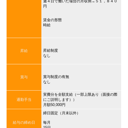
週４日で働いた場合の月収例→５１，８４０
円
賃金の形態
時給
昇給制度
昇給
なし
賞与制度の有無
賞与
なし
実費分を全額支給（一部上限あり（面接の際
通勤手当
にご説明します））
月額50,000円
締日固定（月末以外）
給与の締め日
毎月
15日