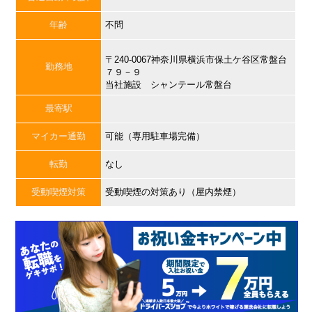
年齢
不問
〒240-0067神奈川県横浜市保土ケ谷区常盤台
勤務地
７９－９
当社施設 シャンテール常盤台
最寄駅
マイカー通勤
可能（専用駐車場完備）
転勤
なし
受動喫煙対策
受動喫煙の対策あり（屋内禁煙）