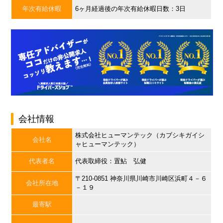
年次有給休暇
6ヶ月経過後の年次有給休暇日数：3日
会社情報
株式会社ヒューマンテック（カブシキガイシ
会社名
ャヒューマンテック）
代表者名
代表取締役：置鮎 弘健
〒210-0851 神奈川県川崎市川崎区浜町４－６
会社所在地
－１９
最寄駅