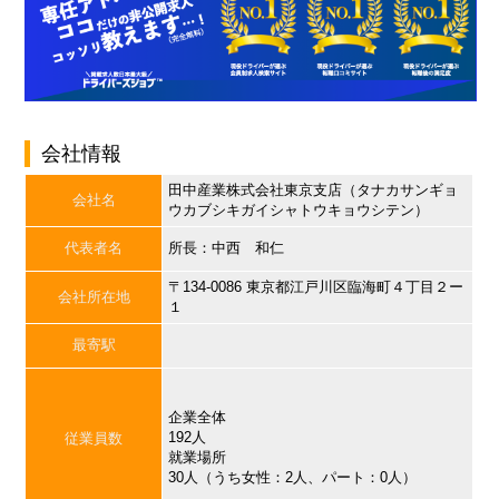
会社情報
田中産業株式会社東京支店（タナカサンギョ
会社名
ウカブシキガイシャトウキョウシテン）
代表者名
所長：中西 和仁
〒134-0086 東京都江戸川区臨海町４丁目２ー
会社所在地
１
最寄駅
企業全体
192人
従業員数
就業場所
30人（うち女性：2人、パート：0人）