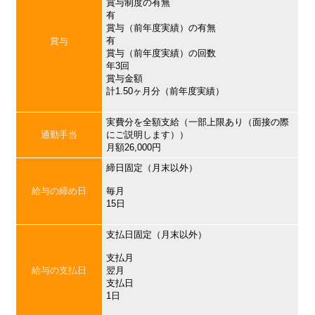
賞与制度の有無
有
賞与（前年度実績）の有無
有
賞与
賞与（前年度実績）の回数
年3回
賞与金額
計1.50ヶ月分（前年度実績）
実費分を全額支給（一部上限あり（面接の際
通勤手当
にご説明します））
月額26,000円
締日固定（月末以外）
給与の締め日
毎月
15日
支払日固定（月末以外）
支払月
給与の支払日
翌月
支払日
1日