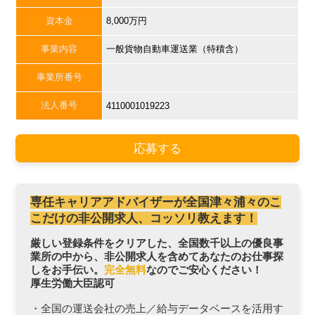
資本金
8,000万円
事業内容
一般貨物自動車運送業（特積含）
事業所番号
法人番号
4110001019223
応募する
専任キャリアアドバイザーが全国津々浦々のこ
こだけの非公開求人、コッソリ教えます！
厳しい登録条件をクリアした、全国数千以上の優良事
業所の中から、非公開求人を含めてあなたのお仕事探
しをお手伝い。
完全無料
なのでご安心ください！
厚生労働大臣認可
・全国の運送会社の売上／給与データベースを活用す