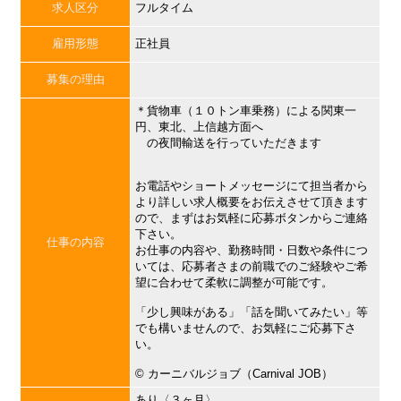
求人区分
フルタイム
雇用形態
正社員
募集の理由
＊貨物車（１０トン車乗務）による関東一
円、東北、上信越方面へ
の夜間輸送を行っていただきます
お電話やショートメッセージにて担当者から
より詳しい求人概要をお伝えさせて頂きます
ので、まずはお気軽に応募ボタンからご連絡
下さい。
仕事の内容
お仕事の内容や、勤務時間・日数や条件につ
いては、応募者さまの前職でのご経験やご希
望に合わせて柔軟に調整が可能です。
「少し興味がある」「話を聞いてみたい」等
でも構いませんので、お気軽にご応募下さ
い。
©︎ カーニバルジョブ（Carnival JOB）
あり〈３ヶ月〉