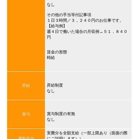
なし
その他の手当等付記事項
１日３時間／３，２４０円のお仕事です。
【給与例】
週４日で働いた場合の月収例→５１，８４０
円
賃金の形態
時給
昇給制度
昇給
なし
賞与制度の有無
賞与
なし
実費分を全額支給（一部上限あり（面接の際
通勤手当
にご説明します））