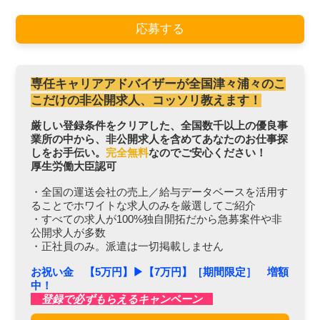
応募する
専任キャリアアドバイザーが全国津々浦々のこ
こだけの非公開求人、コッソリ教えます！
厳しい登録条件をクリアした、全国数千以上の優良事
業所の中から、非公開求人を含めてあなたのお仕事探
しをお手伝い。
完全無料
なのでご安心ください！
厚生労働大臣認可
・全国の運送会社の売上／給与データベースを活用す
ることでホワイトな求人のみを厳選してご紹介
・すべての求人が100%独自開拓だから急募案件や非
公開求人が多数
・正社員のみ。派遣は一切掲載しません
お祝い金 【5万円】▶︎【7万円】［期間限定］ 増額
中！
登録で必ずもらえるキャンペーン