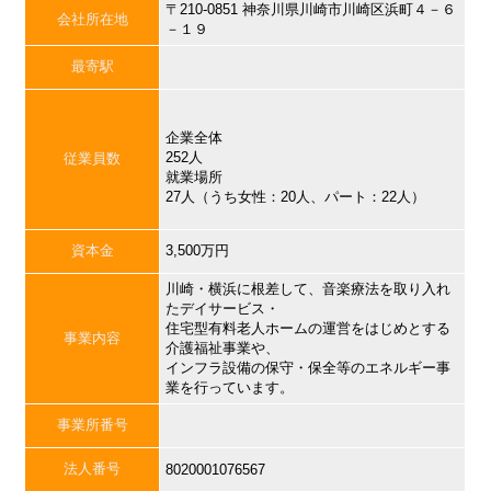
〒210-0851 神奈川県川崎市川崎区浜町４－６
会社所在地
－１９
最寄駅
企業全体
252人
従業員数
就業場所
27人（うち女性：20人、パート：22人）
資本金
3,500万円
川崎・横浜に根差して、音楽療法を取り入れ
たデイサービス・
住宅型有料老人ホームの運営をはじめとする
事業内容
介護福祉事業や、
インフラ設備の保守・保全等のエネルギー事
業を行っています。
事業所番号
法人番号
8020001076567