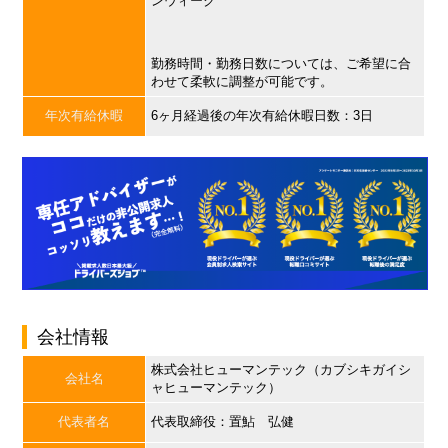
ンウィーク
勤務時間・勤務日数については、ご希望に合
わせて柔軟に調整が可能です。
年次有給休暇
6ヶ月経過後の年次有給休暇日数：3日
会社情報
株式会社ヒューマンテック（カブシキガイシ
会社名
ャヒューマンテック）
代表者名
代表取締役：置鮎 弘健