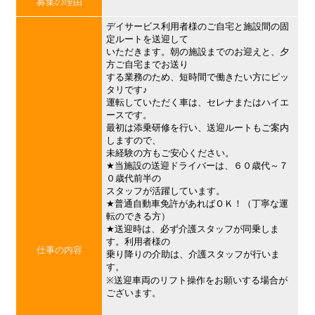
募集の理由
デイサービス利用者様のご自宅と施設間の固
定ルートを送迎して
いただきます。朝の施設までのお迎えと、夕
方ご自宅までお送り
する業務のため、短時間で働きたい方にピッ
タリです♪
運転していただく車は、セレナまたはハイエ
ースです。
最初は添乗研修を行い、送迎ルートもご案内
しますので、
未経験の方もご安心ください。
★当施設の送迎ドライバーは、６０歳代～７
０歳代前半の
スタッフが活躍しています。
★普通自動車免許があればＯＫ！（丁寧な運
転のできる方）
★送迎時は、必ず介護スタッフが同乗しま
す。利用者様の
仕事の内容
乗り降りの介助は、介護スタッフが行いま
す。
※送迎車両のリフト操作をお願いする場合が
ございます。