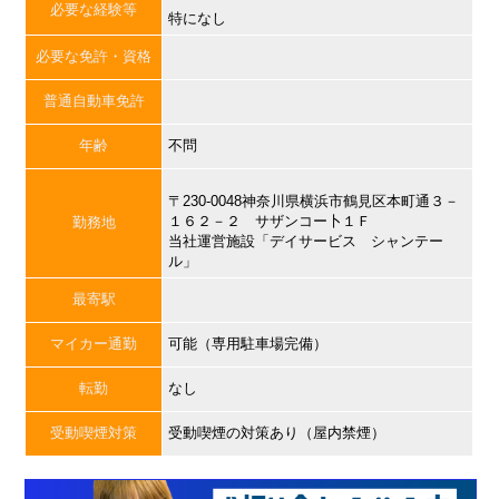
必要な経験等
特になし
必要な免許・資格
普通自動車免許
年齢
不問
〒230-0048神奈川県横浜市鶴見区本町通３－
１６２－２ サザンコー卜１Ｆ
勤務地
当社運営施設「デイサービス シャンテー
ル」
最寄駅
マイカー通勤
可能（専用駐車場完備）
転勤
なし
受動喫煙対策
受動喫煙の対策あり（屋内禁煙）