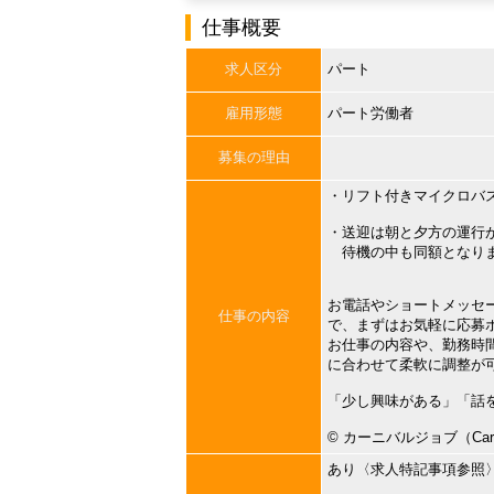
仕事概要
求人区分
パート
雇用形態
パート労働者
募集の理由
・リフト付きマイクロバ
・送迎は朝と夕方の運行
待機の中も同額となり
お電話やショートメッセ
仕事の内容
で、まずはお気軽に応募
お仕事の内容や、勤務時
に合わせて柔軟に調整が
「少し興味がある」「話
©︎ カーニバルジョブ（Carni
あり〈求人特記事項参照