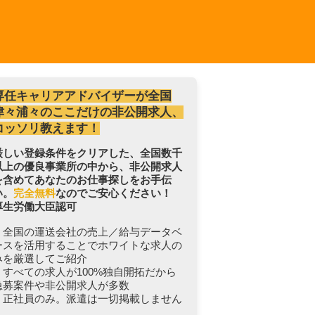
専任キャリアアドバイザーが全国
津々浦々のここだけの非公開求人、
コッソリ教えます！
厳しい登録条件をクリアした、全国数千
以上の優良事業所の中から、非公開求人
を含めてあなたのお仕事探しをお手伝
い。
完全無料
なのでご安心ください！
厚生労働大臣認可
・全国の運送会社の売上／給与データベ
ースを活用することでホワイトな求人の
みを厳選してご紹介
・すべての求人が100%独自開拓だから
急募案件や非公開求人が多数
・正社員のみ。派遣は一切掲載しません