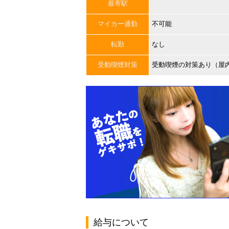
最寄駅
マイカー通勤
不可能
転勤
なし
受動喫煙対策
受動喫煙の対策あり（屋
給与について