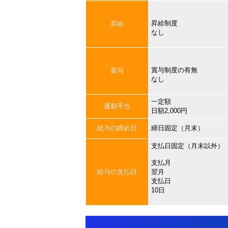
昇給制度
昇給
なし
賞与制度の有無
賞与
なし
一定額
通勤手当
日額2,000円
給与の締め日
締日固定（月末）
支払日固定（月末以外）
支払月
給与の支払日
翌月
支払日
10日