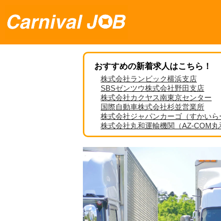
おすすめの新着求人はこちら！
株式会社ランビック横浜支店
SBSゼンツウ株式会社野田支店
株式会社カクヤス南東京センター
国際自動車株式会社杉並営業所
株式会社ジャパンカーゴ（すかいら
株式会社丸和運輸機関（AZ-COM