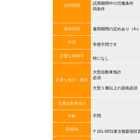
試用期間中の労働条件
試用期間
同条件
雇用期間
雇用期間の定めあり（4
学歴
学歴不問です
必要な経験等
特になし
大型自動車免許
必須
必要な免許・資格
大型１種以上の資格必須
普通自動車免許
年齢
不問
勤務地
〒161-0031東京都新宿