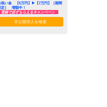
お祝い金 【5万円】▶︎【7万円】［期間
限定］ 増額中！
登録で必ずもらえるキャンペーン
非公開求人を検索