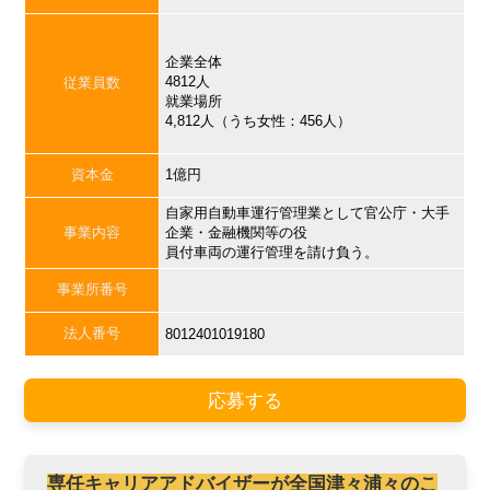
企業全体
4812人
従業員数
就業場所
4,812人（うち女性：456人）
資本金
1億円
自家用自動車運行管理業として官公庁・大手
事業内容
企業・金融機関等の役
員付車両の運行管理を請け負う。
事業所番号
法人番号
8012401019180
応募する
専任キャリアアドバイザーが全国津々浦々のこ