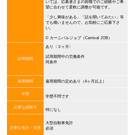
いては、応募者さまの前職でのご経験やご希
望に合わせて柔軟に調整が可能です。
「少し興味がある」「話を聞いてみたい」等
でも構いませんので、お気軽にご応募下さ
い。
©︎ カーニバルジョブ（Carnival JOB）
あり〈３ヶ月〉
試用期間中の労働条件
試用期間
同条件
雇用期間
雇用期間の定めあり（4ヶ月以上）
学歴
学歴不問です
必要な経験等
特になし
大型自動車免許
必要な免許・資格
必須