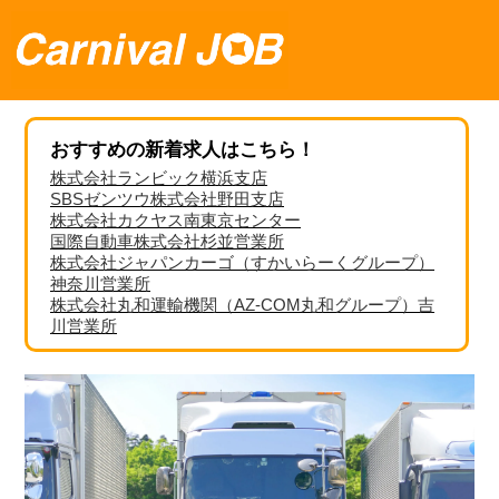
おすすめの新着求人はこちら！
株式会社ランビック横浜支店
SBSゼンツウ株式会社野田支店
株式会社カクヤス南東京センター
国際自動車株式会社杉並営業所
株式会社ジャパンカーゴ（すかいらーくグループ）
神奈川営業所
株式会社丸和運輸機関（AZ-COM丸和グループ）吉
川営業所