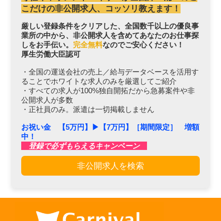
こだけの非公開求人、コッソリ教えます！
厳しい登録条件をクリアした、全国数千以上の優良事
業所の中から、非公開求人を含めてあなたのお仕事探
しをお手伝い。
完全無料
なのでご安心ください！
厚生労働大臣認可
・全国の運送会社の売上／給与データベースを活用す
ることでホワイトな求人のみを厳選してご紹介
・すべての求人が100%独自開拓だから急募案件や非
公開求人が多数
・正社員のみ。派遣は一切掲載しません
お祝い金 【5万円】▶︎【7万円】［期間限定］ 増額
中！
登録で必ずもらえるキャンペーン
非公開求人を検索