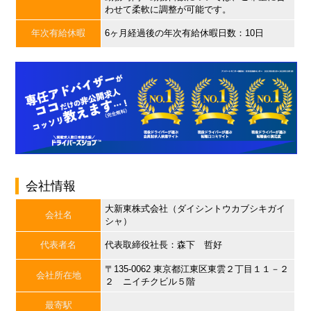
わせて柔軟に調整が可能です。
年次有給休暇
6ヶ月経過後の年次有給休暇日数：10日
会社情報
大新東株式会社（ダイシントウカブシキガイ
会社名
シャ）
代表者名
代表取締役社長：森下 哲好
〒135-0062 東京都江東区東雲２丁目１１－２
会社所在地
２ ニイチクビル５階
最寄駅