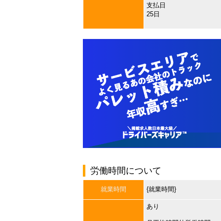
支払日
25日
労働時間について
就業時間
{就業時間}
あり