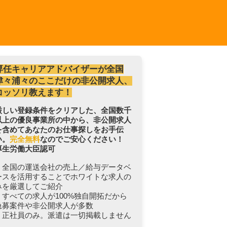
専任キャリアアドバイザーが全国
津々浦々のここだけの非公開求人、
コッソリ教えます！
厳しい登録条件をクリアした、全国数千
以上の優良事業所の中から、非公開求人
を含めてあなたのお仕事探しをお手伝
い。
完全無料
なのでご安心ください！
厚生労働大臣認可
・全国の運送会社の売上／給与データベ
ースを活用することでホワイトな求人の
みを厳選してご紹介
・すべての求人が100%独自開拓だから
急募案件や非公開求人が多数
・正社員のみ。派遣は一切掲載しません