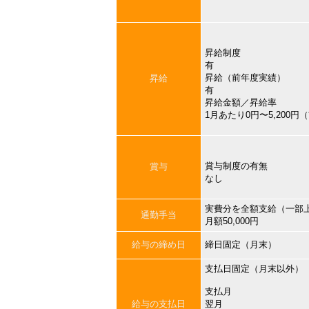
昇給制度
有
昇給（前年度実績）
昇給
有
昇給金額／昇給率
1月あたり0円〜5,200
賞与制度の有無
賞与
なし
実費分を全額支給（一部
通勤手当
月額50,000円
給与の締め日
締日固定（月末）
支払日固定（月末以外）
支払月
給与の支払日
翌月