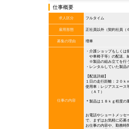
仕事概要
求人区分
フルタイム
雇用形態
正社員以外（契約社員（
募集の理由
増車
・介護ショップもしくは
や車椅子等）の配送、
※製品の組み立てを行う
・レンタルしていた製品
【配送詳細】
１日の走行距離：２０ｋ
使用車：レジアスエース
（ＡＴ）
仕事の内容
＊製品は１８ｋｇ程度の
お電話やショートメッセ
で、まずはお気軽に応募
お仕事の内容や、勤務時