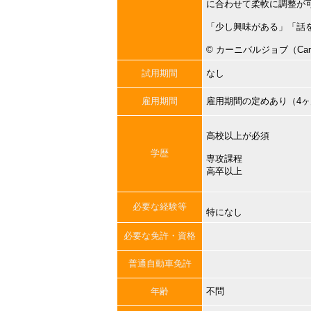
に合わせて柔軟に調整が
「少し興味がある」「話
©︎ カーニバルジョブ（Carni
試用期間
なし
雇用期間
雇用期間の定めあり（4
高校以上が必須
学歴
専攻課程
高卒以上
必要な経験等
特になし
必要な免許・資格
普通自動車免許
年齢
不問