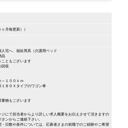
６ヶ月毎更新））
個人宅へ、福祉用具（介護用ベッド
納品
こともございます
の回収
ｍ～１００ｋｍ
等１ＢＯＸタイプのワゴン車
重量物もございます
ージにて担当者からより詳しい求人概要をお伝えさせて頂きますの
ボタンからご連絡下さい。
間・日数や条件については、応募者さまの前職でのご経験やご希望