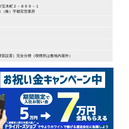
都宮市宝木町２－８６９－１
ス（株）宇都宮営業所
煙室設置）完全分煙（喫煙所は敷地内屋外）