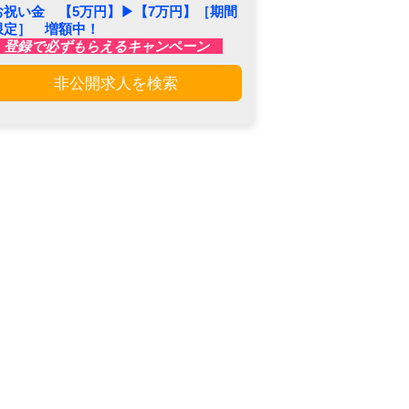
お祝い金 【5万円】▶︎【7万円】［期間
限定］ 増額中！
登録で必ずもらえるキャンペーン
非公開求人を検索