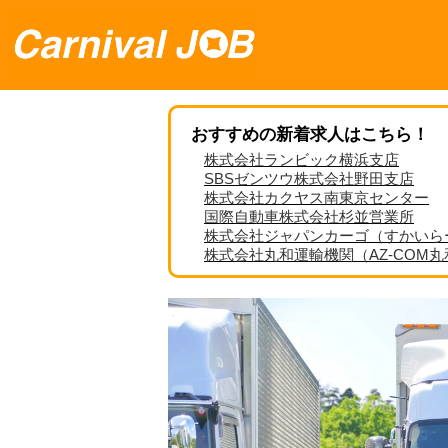
おすすめの新着求人はこちら！
株式会社ランビック横浜支店
SBSゼンツウ株式会社野田支店
株式会社カクヤス南東京センター
国際自動車株式会社杉並営業所
株式会社ジャパンカーゴ（すかいら
株式会社丸和運輸機関（AZ-COM