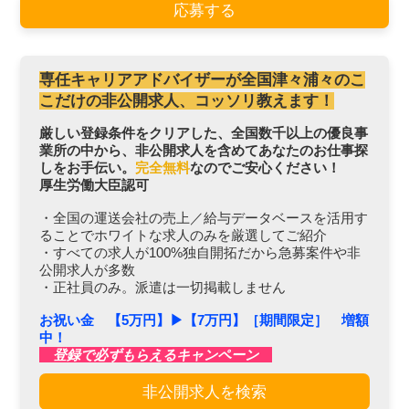
応募する
専任キャリアアドバイザーが全国津々浦々のこ
こだけの非公開求人、コッソリ教えます！
厳しい登録条件をクリアした、全国数千以上の優良事
業所の中から、非公開求人を含めてあなたのお仕事探
しをお手伝い。
完全無料
なのでご安心ください！
厚生労働大臣認可
・全国の運送会社の売上／給与データベースを活用す
ることでホワイトな求人のみを厳選してご紹介
・すべての求人が100%独自開拓だから急募案件や非
公開求人が多数
・正社員のみ。派遣は一切掲載しません
お祝い金 【5万円】▶︎【7万円】［期間限定］ 増額
中！
登録で必ずもらえるキャンペーン
非公開求人を検索