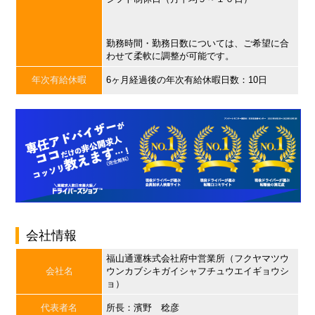
勤務時間・勤務日数については、ご希望に合
わせて柔軟に調整が可能です。
年次有給休暇
6ヶ月経過後の年次有給休暇日数：10日
会社情報
福山通運株式会社府中営業所（フクヤマツウ
会社名
ウンカブシキガイシャフチュウエイギョウシ
ョ）
代表者名
所長：濱野 稔彦