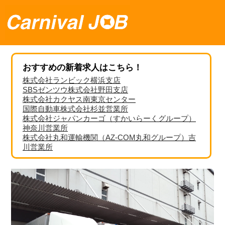
おすすめの新着求人はこちら！
株式会社ランビック横浜支店
SBSゼンツウ株式会社野田支店
株式会社カクヤス南東京センター
国際自動車株式会社杉並営業所
株式会社ジャパンカーゴ（すかいらーくグループ）
神奈川営業所
株式会社丸和運輸機関（AZ-COM丸和グループ）吉
川営業所