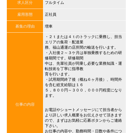
求人区分
フルタイム
雇用形態
正社員
募集の理由
増車
・２ｔまたは４ｔのトラックに乗務し、担当
エリアの集荷・配達業
務、福山通運の店所間の輸送を行います。
・入社後２～３ケ月は単独乗務するための研
修期間です。研修期間
中は、先輩社員が同乗し必要な業務知識・運
転技術を丁寧に指導教
育を行います。
・試用期間終了後（概ね６ヶ月後）、時間外
を含む総支給額は１６
５，８００円～３００，０００円程度になり
ます。
仕事の内容
お電話やショートメッセージにて担当者から
より詳しい求人概要をお伝えさせて頂きます
ので、まずはお気軽に応募ボタンからご連絡
下さい。
お仕事の内容や、勤務時間・日数や条件につ