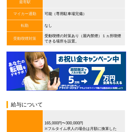
最寄駅
マイカー通勤
可能（専用駐車場完備）
転勤
なし
受動喫煙の対策あり（屋内禁煙）１ヵ所喫煙
受動喫煙対策
できる場所を設置。
給与について
165,000円〜300,000円
※フルタイム求人の場合は月額に換算した