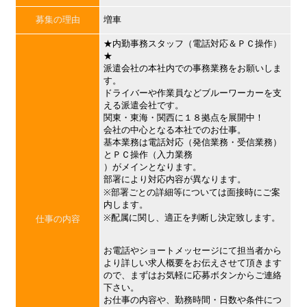
募集の理由
増車
★内勤事務スタッフ（電話対応＆ＰＣ操作）
★
派遣会社の本社内での事務業務をお願いしま
す。
ドライバーや作業員などブルーワーカーを支
える派遣会社です。
関東・東海・関西に１８拠点を展開中！
会社の中心となる本社でのお仕事。
基本業務は電話対応（発信業務・受信業務）
とＰＣ操作（入力業務
）がメインとなります。
部署により対応内容が異なります。
※部署ごとの詳細等については面接時にご案
内します。
※配属に関し、適正を判断し決定致します。
仕事の内容
お電話やショートメッセージにて担当者から
より詳しい求人概要をお伝えさせて頂きます
ので、まずはお気軽に応募ボタンからご連絡
下さい。
お仕事の内容や、勤務時間・日数や条件につ