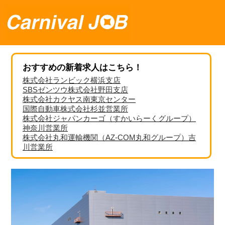
おすすめの新着求人はこちら！
株式会社ランビック横浜支店
SBSゼンツウ株式会社野田支店
株式会社カクヤス南東京センター
国際自動車株式会社杉並営業所
株式会社ジャパンカーゴ（すかいらーくグループ）
神奈川営業所
株式会社丸和運輸機関（AZ-COM丸和グループ）吉
川営業所