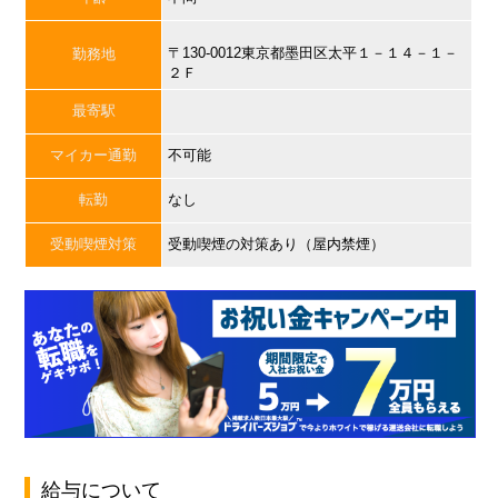
〒130-0012東京都墨田区太平１－１４－１－
勤務地
２Ｆ
最寄駅
マイカー通勤
不可能
転勤
なし
受動喫煙対策
受動喫煙の対策あり（屋内禁煙）
給与について