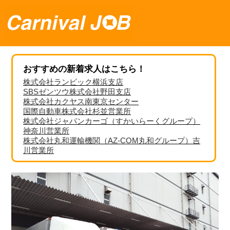
おすすめの新着求人はこちら！
株式会社ランビック横浜支店
SBSゼンツウ株式会社野田支店
株式会社カクヤス南東京センター
国際自動車株式会社杉並営業所
株式会社ジャパンカーゴ（すかいらーくグループ）
神奈川営業所
株式会社丸和運輸機関（AZ-COM丸和グループ）吉
川営業所