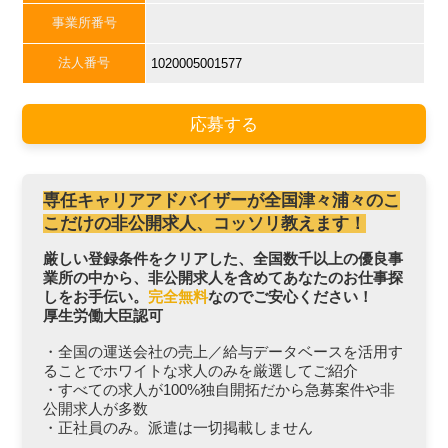
事業所番号
法人番号
1020005001577
応募する
専任キャリアアドバイザーが全国津々浦々のこ
こだけの非公開求人、コッソリ教えます！
厳しい登録条件をクリアした、全国数千以上の優良事
業所の中から、非公開求人を含めてあなたのお仕事探
しをお手伝い。
完全無料
なのでご安心ください！
厚生労働大臣認可
・全国の運送会社の売上／給与データベースを活用す
ることでホワイトな求人のみを厳選してご紹介
・すべての求人が100%独自開拓だから急募案件や非
公開求人が多数
・正社員のみ。派遣は一切掲載しません