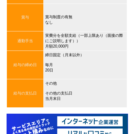
賞与制度の有無
賞与
なし
実費分を全額支給（一部上限あり（面接の際
通勤手当
にご説明します））
月額20,000円
締日固定（月末以外）
給与の締め日
毎月
20日
その他
給与の支払日
その他の支払日
当月末日