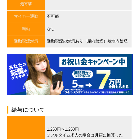
最寄駅
マイカー通勤
不可能
転勤
なし
受動喫煙対策
受動喫煙の対策あり（屋内禁煙）敷地内禁煙
給与について
1,250円〜1,250円
※フルタイム求人の場合は月額に換算した