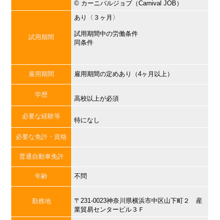
©︎ カーニバルジョブ（Carnival JOB）
あり〈３ヶ月〉
試用期間中の労働条件
試用期間
同条件
雇用期間
雇用期間の定めあり（4ヶ月以上）
学歴
高校以上が必須
必要な経験等
特になし
必要な免許・資格
普通自動車免許
年齢
不問
〒231-0023神奈川県横浜市中区山下町２ 産
勤務地
業貿易センタービル３Ｆ