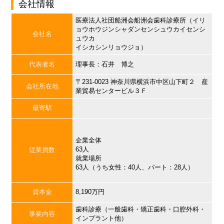
会社情報
医療法人社団船洲会船洲会歯科診療所（イリ
ョウホウジンシャダンセンシュウカイセンシ
会社名
ュウカ
イシカシンリョウジョ）
代表者名
理事長：石井 博之
〒231-0023 神奈川県横浜市中区山下町２ 産
会社所在地
業貿易センタービル３Ｆ
最寄駅
企業全体
63人
従業員数
就業場所
63人（うち女性：40人、パート：28人）
資本金
8,190万円
歯科診療（一般歯科・矯正歯科・口腔外科・
事業内容
インプラント他）