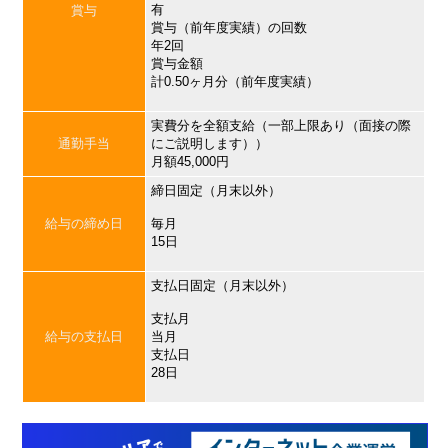
有
賞与
賞与（前年度実績）の回数
年2回
賞与金額
計0.50ヶ月分（前年度実績）
実費分を全額支給（一部上限あり（面接の際
通勤手当
にご説明します））
月額45,000円
締日固定（月末以外）
給与の締め日
毎月
15日
支払日固定（月末以外）
支払月
給与の支払日
当月
支払日
28日