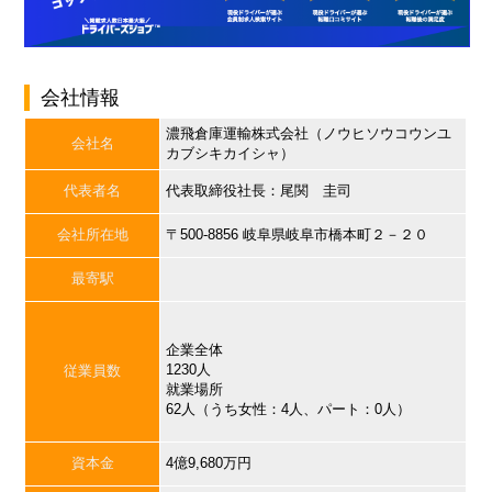
会社情報
濃飛倉庫運輸株式会社（ノウヒソウコウンユ
会社名
カブシキカイシャ）
代表者名
代表取締役社長：尾関 圭司
会社所在地
〒500-8856 岐阜県岐阜市橋本町２－２０
最寄駅
企業全体
1230人
従業員数
就業場所
62人（うち女性：4人、パート：0人）
資本金
4億9,680万円