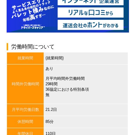
労働時間について
就業時間
{就業時間}
あり
月平均時間外労働時間
時間外労働時間
29時間
36協定における特別条項
無
月平均労働日数
21.2日
休憩時間
85分
年間休日
110日