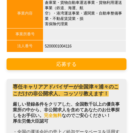
倉庫業・貨物自動車運送事業・貨物利用運送
事業（鉄道、海運、航
事業内容
空）・港湾運送事業・通関業・自動車整備事
業・不動産賃貸業・損
害保険代理業
事業所番号
法人番号
5200001004116
応募する
専任キャリアアドバイザーが全国津々浦々のこ
こだけの非公開求人、コッソリ教えます！
厳しい登録条件をクリアした、全国数千以上の優良事
業所の中から、非公開求人を含めてあなたのお仕事探
しをお手伝い。
完全無料
なのでご安心ください！
厚生労働大臣認可
・全国の運送会社の売上／給与データベースを活用す