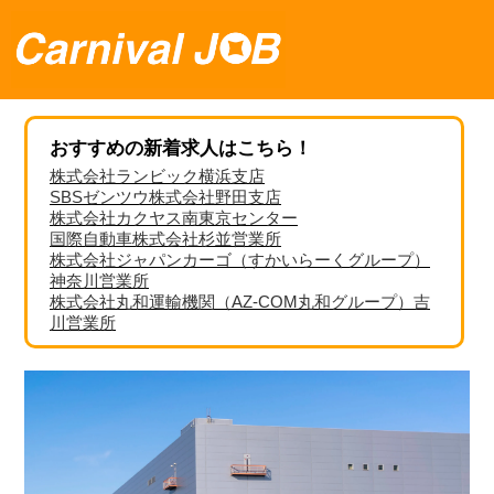
おすすめの新着求人はこちら！
株式会社ランビック横浜支店
SBSゼンツウ株式会社野田支店
株式会社カクヤス南東京センター
国際自動車株式会社杉並営業所
株式会社ジャパンカーゴ（すかいらーくグループ）
神奈川営業所
株式会社丸和運輸機関（AZ-COM丸和グループ）吉
川営業所